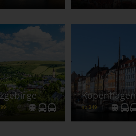
sengebirge
chechien
199
349
zgebirge
Kopenhagen
Details
Anfrage
Details
Anfrag
199
ab
349