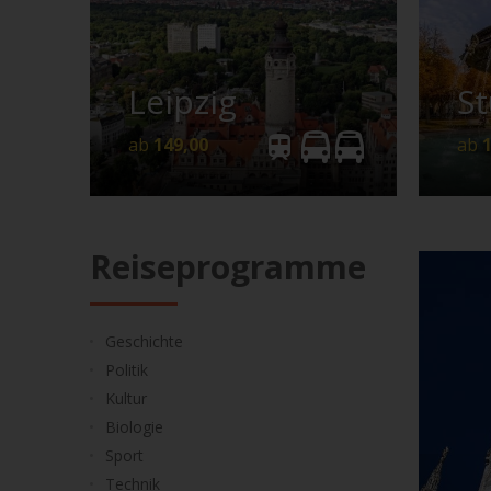
149,00
Leipzig
St
ab
149,00
ab
Reiseprogramme
Ge
Geschichte
Abs
Politik
Kla
Kultur
Biologie
Sport
Technik