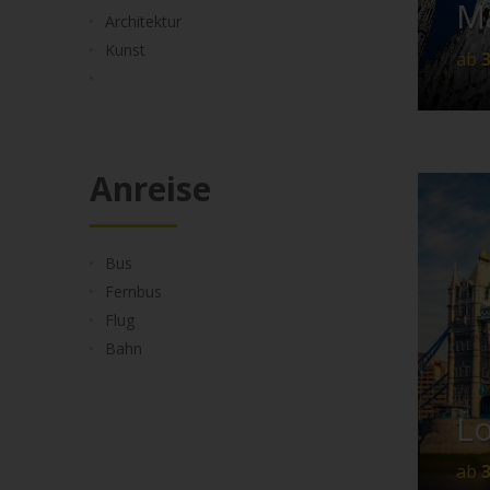
M
Architektur
Kunst
ab
Anreise
Flu
Bus
Bu
Fernbus
Flug
Bahn
L
ab