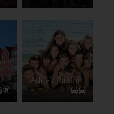
Italien
Abschlussfahrt
199
Adria / Rimini
e
Details
Anfrage
ab
199