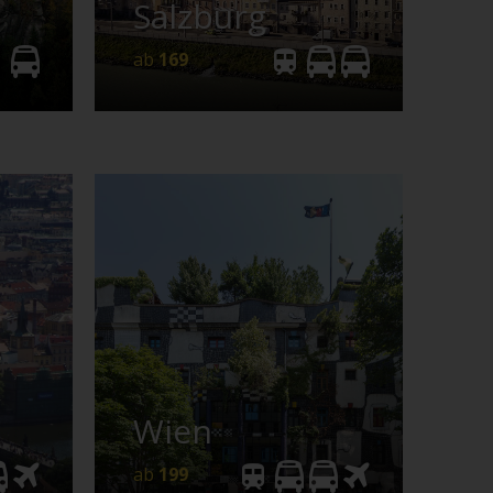
Salzburg
e
Details
Anfrage
ab
169
Bahn
Bus
199
Wien
e
Details
Anfrage
ab
199