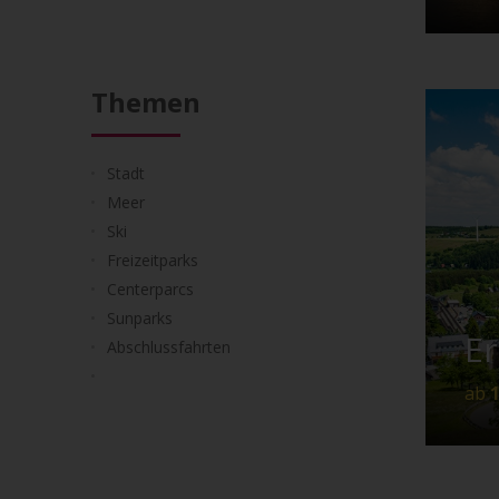
Themen
Rie
Stadt
Ts
Meer
Ski
Freizeitparks
Centerparcs
Sunparks
Er
Abschlussfahrten
ab