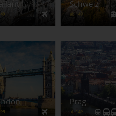
ailand
Schweiz
Details
Anfrage
Details
Anfrag
349
ab
149
g
Bus
s
399
149
ondon
Prag
Details
Anfrage
Details
Anfrag
399
ab
149