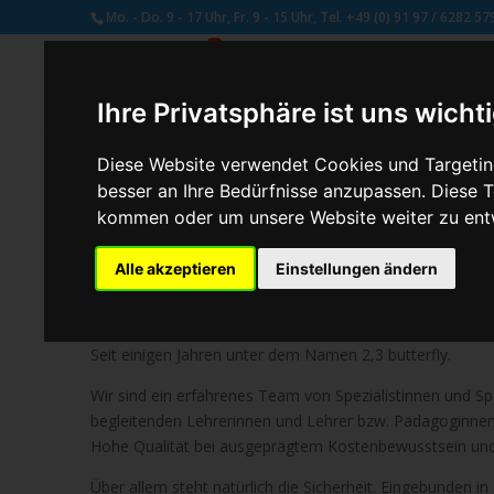
Mo. - Do. 9 - 17 Uhr, Fr. 9 - 15 Uhr, Tel. +49 (0) 91 97 / 6282 57
Ihre Privatsphäre ist uns wicht
Diese Website verwendet Cookies und Targeting
besser an Ihre Bedürfnisse anzupassen. Diese
kommen oder um unsere Website weiter zu ent
Wir über uns
Alle akzeptieren
Einstellungen ändern
Wir bieten Ihnen ein umfangreiches Angebot an individue
Seit über 50 Jahren werden im Hause Schmetterling Reise
Seit einigen Jahren unter dem Namen 2,3 butterfly.
Wir sind ein erfahrenes Team von Spezialistinnen und S
begleitenden Lehrerinnen und Lehrer bzw. Pädagoginne
Hohe Qualität bei ausgeprägtem Kostenbewusstsein und d
Über allem steht natürlich die Sicherheit. Eingebunden i