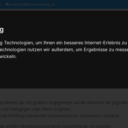
9
butterfly@schmetterling.de
Klassenfahrten – 2,3 butterfly
Kontakt
Rechtliches
ig
 Technologien, um Ihnen ein besseres Internet-Erlebnis zu
 Technologien nutzen wir außerdem, um Ergebnisse zu mess
wickeln.
llen Klassenfahrten, Jugendgruppenreisen sowie Kinder- und Jugendve
n und natürlich auch Klassenreisen organisiert und mit großem Erfol
pezialisten, die mit großem Engagement auf die Wünsche der Jugendli
n und Pädagogen oder Eltern eingehen.
ie Erfüllung individueller Kundenwünsche sind unsere Leitsätze.
n die größte Reisebürokooperation Deutschlands, ein eigenes,