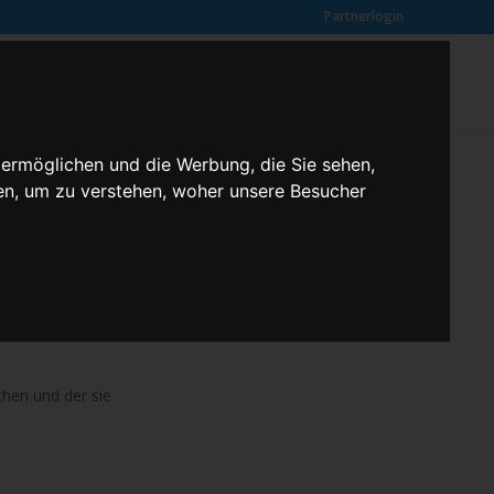
Partnerlogin
0
SUCHE
Kundenmeinungen
ANFRAGE
 ermöglichen und die Werbung, die Sie sehen,
en, um zu verstehen, woher unsere Besucher
reinsfahrten.
g durchgeführt.
chen und der sie