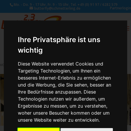
Mo. - Do. 9 - 17 Uhr, Fr. 9 - 15 Uhr, Tel. +49 (0) 91 97 / 6282 579
Partnerlogin
butterfly@schmetterling.de
0
ANFRAGE
Ihre Privatsphäre ist uns
wichtig
Diese Website verwendet Cookies und
von
Susan Naumann
|
Juli 24, 2025
Targeting Technologien, um Ihnen ein
besseres Internet-Erlebnis zu ermöglichen
und die Werbung, die Sie sehen, besser an
Ihre Bedürfnisse anzupassen. Diese
Technologien nutzen wir außerdem, um
Ergebnisse zu messen, um zu verstehen,
woher unsere Besucher kommen oder um
unsere Website weiter zu entwickeln.