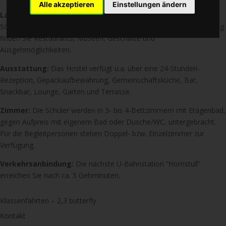
Alle akzeptieren
Einstellungen ändern
Lage:
Die Unterkunft befindet sich im lebhaften Stadtviertel
Södermalm direkt am Park Tantolunden. In unmittelbarer Umgebung
finden Sie Restaurants, Museen, Geschäfte und
Ausgehmöglichkeiten.
Ausstattung:
Das Hostel verfügt u.a. über eine 24-Stunden-
Rezeption, Gepäckaufbewahrung, Gemeinschaftsküche, Bar,
Snackbar, Lounge, Garten und Terrasse.
Zimmer:
Die Schüler werden in 3- bis 4-Bettzimmern mit Etagenbad,
gegen Aufpreis mit eigenem Bad oder Dusche/WC, untergebracht.
Für die Begleitpersonen stehen Doppel- bzw. Einzelzimmer zur
Verfügung.
Verkehrsanbindung:
Die nächste U-Bahnstation “Hornstull”
erreichen Sie nach ca. 5 Gehminuten.
Klassenfahrten – 2,3 butterfly
Kontakt