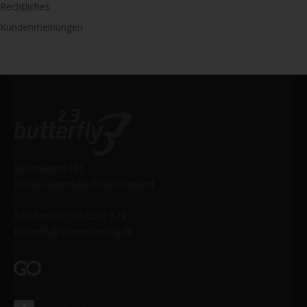
Rechtliches
Kundenmeinungen
Geschwand 131
91286 Obertrubach-Geschwand
Telefon: 091 97.6282 579
butterfly@schmetterling.de