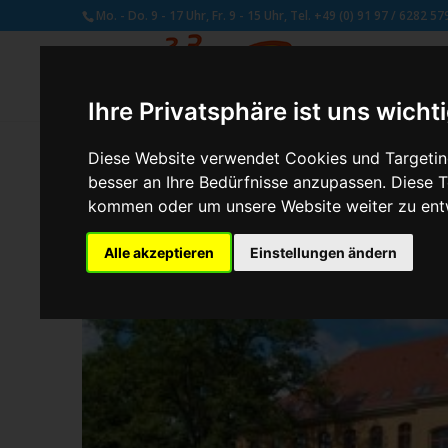
Mo. - Do. 9 - 17 Uhr, Fr. 9 - 15 Uhr, Tel. +49 (0) 91 97 / 6282 57
Ihre Privatsphäre ist uns wicht
Diese Website verwendet Cookies und Targeting
besser an Ihre Bedürfnisse anzupassen. Diese
von
Schmetterling Administrator
|
Aug. 4, 2017
kommen oder um unsere Website weiter zu ent
Alle akzeptieren
Einstellungen ändern