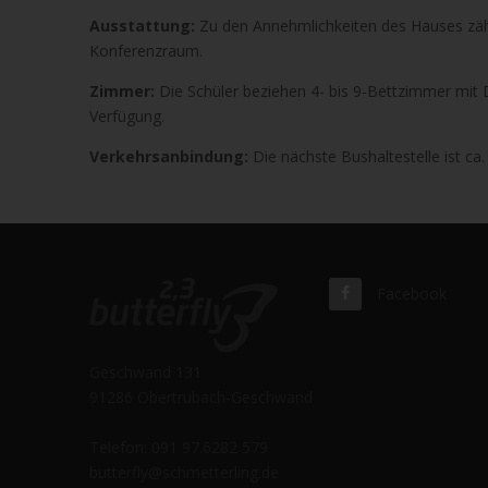
Ausstattung:
Zu den Annehmlichkeiten des Hauses zähle
Konferenzraum.
Zimmer:
Die Schüler beziehen 4- bis 9-Bettzimmer mit
Verfügung.
Verkehrsanbindung:
Die nächste Bushaltestelle ist ca
Facebook
Geschwand 131
91286 Obertrubach-Geschwand
Telefon: 091 97.6282 579
butterfly@schmetterling.de