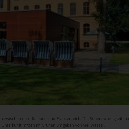
tion zwischen dem Knieper- und Frankenteich. Die Sehenswürdigkeiten 
ie Unterkunft mitten im Grünen umgeben von viel Wasser.