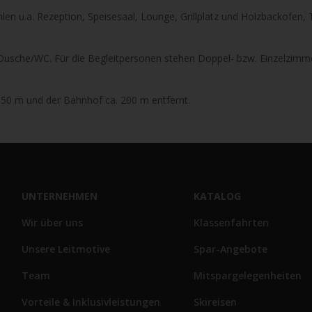
n u.a. Rezeption, Speisesaal, Lounge, Grillplatz und Holzbackofen, 
 Dusche/WC. Für die Begleitpersonen stehen Doppel- bzw. Einzelzimm
. 50 m und der Bahnhof ca. 200 m entfernt.
UNTERNEHMEN
KATALOG
Wir über uns
Klassenfahrten
Unsere Leitmotive
Spar-Angebote
Team
Mitspargelegenheiten
Vorteile & Inklusivleistungen
Skireisen