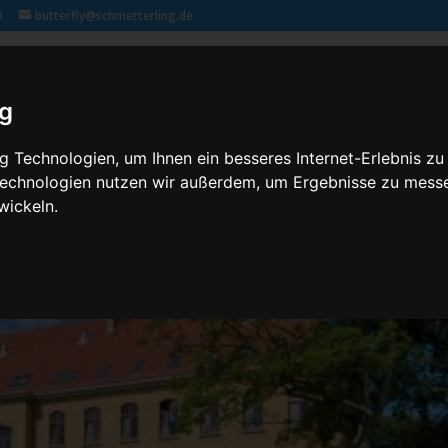
9
butterfly@schmetterling.de
Klassenfahrten – 2,3 butterfly
Kontakt
Rechtliches
ig
 Technologien, um Ihnen ein besseres Internet-Erlebnis zu
 Technologien nutzen wir außerdem, um Ergebnisse zu mess
wickeln.