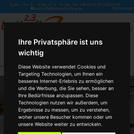
Mo. - Do. 9 - 17 Uhr, Fr. 9 - 15 Uhr, Tel. +49 (0) 91 97 / 6282 579
Partnerlogin
butterfly@schmetterling.de
0
ANFRAGE
Ihre Privatsphäre ist uns
wichtig
von
Schmetterling Administrator
|
Aug. 3, 2017
Diese Website verwendet Cookies und
Targeting Technologien, um Ihnen ein
besseres Internet-Erlebnis zu ermöglichen
und die Werbung, die Sie sehen, besser an
Ihre Bedürfnisse anzupassen. Diese
Technologien nutzen wir außerdem, um
Ergebnisse zu messen, um zu verstehen,
woher unsere Besucher kommen oder um
unsere Website weiter zu entwickeln.