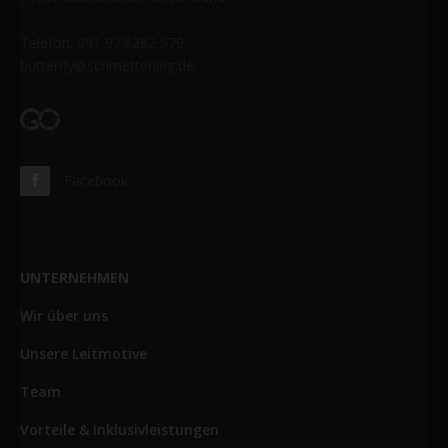
Telefon: 091 97.6282 579
butterfly@schmetterling.de
Facebook
UNTERNEHMEN
Wir über uns
Unsere Leitmotive
Team
Vorteile & Inklusivleistungen