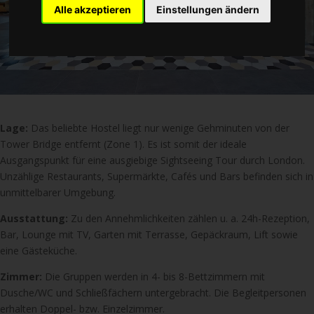
Alle akzeptieren
Einstellungen ändern
Lage:
Das beliebte Hostel liegt nur wenige Gehminuten von der
Tower Bridge entfernt (Zone 1). Es ist somit der ideale
Ausgangspunkt für eine ausgiebige Sightseeing Tour durch London.
Unzählige Restaurants, Supermärkte, Cafés und Bars befinden sich in
unmittelbarer Umgebung.
Ausstattung:
Zu den Annehmlichkeiten zählen u. a. 24h-Rezeption,
Bar, Lounge mit TV, Garten mit Terrasse, Gepäckraum, Lift sowie
eine Gästeküche.
Zimmer:
Die Gruppen werden in 4- bis 8-Bettzimmern mit
Dusche/WC und Schließfächern untergebracht. Die Begleitpersonen
erhalten Doppel- bzw. Einzelzimmer.