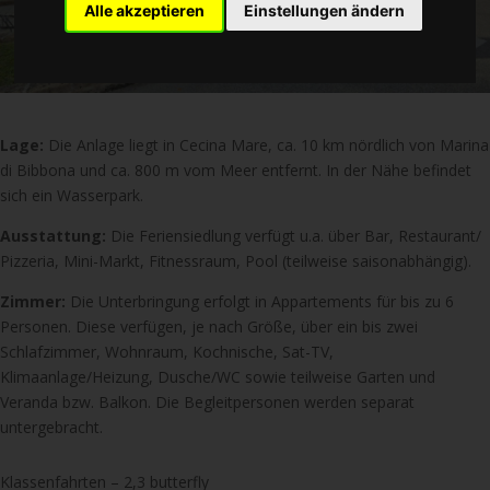
Alle akzeptieren
Einstellungen ändern
Lage:
Die Anlage liegt in Cecina Mare, ca. 10 km nördlich von Marina
di Bibbona und ca. 800 m vom Meer entfernt. In der Nähe befindet
sich ein Wasserpark.
Ausstattung:
Die Feriensiedlung verfügt u.a. über Bar, Restaurant/
Pizzeria, Mini-Markt, Fitnessraum, Pool (teilweise saisonabhängig).
Zimmer:
Die Unterbringung erfolgt in Appartements für bis zu 6
Personen. Diese verfügen, je nach Größe, über ein bis zwei
Schlafzimmer, Wohnraum, Kochnische, Sat-TV,
Klimaanlage/Heizung, Dusche/WC sowie teilweise Garten und
Veranda bzw. Balkon. Die Begleitpersonen werden separat
untergebracht.
Klassenfahrten – 2,3 butterfly