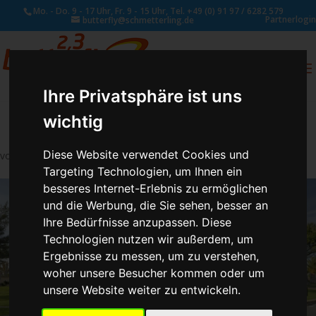
Mo. - Do. 9 - 17 Uhr, Fr. 9 - 15 Uhr, Tel. +49 (0) 91 97 / 6282 579
Partnerlogin
butterfly@schmetterling.de
0
ANFRAGE
Ihre Privatsphäre ist uns
wichtig
Diese Website verwendet Cookies und
von
Susan Naumann
|
Juli 16, 2019
Targeting Technologien, um Ihnen ein
besseres Internet-Erlebnis zu ermöglichen
und die Werbung, die Sie sehen, besser an
Ihre Bedürfnisse anzupassen. Diese
Technologien nutzen wir außerdem, um
Ergebnisse zu messen, um zu verstehen,
woher unsere Besucher kommen oder um
unsere Website weiter zu entwickeln.