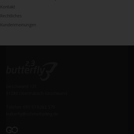
Kontakt
Rechtliches
Kundenmeinungen
Geschwand 131
91286 Obertrubach-Geschwand
Telefon: 091 97.6282 579
butterfly@schmetterling.de