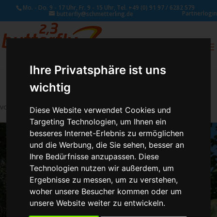
Mo. - Do. 9 - 17 Uhr, Fr. 9 - 15 Uhr, Tel. +49 (0) 91 97 / 6282 579
Partnerlogin
butterfly@schmetterling.de
0
ANFRAGE
Ihre Privatsphäre ist uns
wichtig
von
Susan Naumann
|
Sep. 5, 2018
Diese Website verwendet Cookies und
Targeting Technologien, um Ihnen ein
besseres Internet-Erlebnis zu ermöglichen
und die Werbung, die Sie sehen, besser an
Ihre Bedürfnisse anzupassen. Diese
Technologien nutzen wir außerdem, um
Ergebnisse zu messen, um zu verstehen,
woher unsere Besucher kommen oder um
unsere Website weiter zu entwickeln.