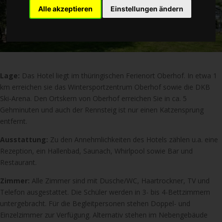
Alle akzeptieren
Einstellungen ändern
Lage:
Das Hotel liegt im thüringischen Ferienort Oberhof. In etwa 1
km erreichen sie das Wintersportzentrum Oberhof sowie die DKB
Ski-Arena. Den Ortskern von Oberhof erreichen Sie in ca. 5
Gehminuten und auch der Rennsteig ist nur einen Katzensprung
entfernt.
Ausstattung:
Zu den Annehmlichkeiten des Hotels zählen u.a. eine
Rezeption, ein Hallenbad, Saunach, Whirlpool sowie Bar und
Restaurant.
Zimmer:
Alle Zimmer sind mit Dusche/WC, Haartrockner, TV und
Telefon ausgestattet. Die Schüler werden in 3- bis 4-Bettzimmern
untergebracht. Für die Begleitpersonen stehen Doppel- und
Einzelzimmer zur Verfügung. Alternativ stehen im Nebengebäude