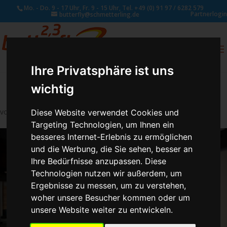
Mo. - Do. 9 - 17 Uhr, Fr. 9 - 15 Uhr, Tel. +49 (0) 91 97 / 6282 579
Partnerlogin
butterfly@schmetterling.de
0
ANFRAGE
Ihre Privatsphäre ist uns
wichtig
von
Susan Naumann
|
Jan. 4, 2018
Diese Website verwendet Cookies und
Targeting Technologien, um Ihnen ein
besseres Internet-Erlebnis zu ermöglichen
und die Werbung, die Sie sehen, besser an
Ihre Bedürfnisse anzupassen. Diese
Technologien nutzen wir außerdem, um
Ergebnisse zu messen, um zu verstehen,
woher unsere Besucher kommen oder um
unsere Website weiter zu entwickeln.