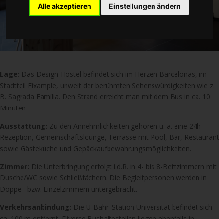
Alle akzeptieren
Einstellungen ändern
Lage:
Das Design-Hostel befindet sich im Herzen Barcelonas, im
Stadtteil Eixample, unweit der berühmten Sehenswürdigkeiten wie z.
B. Sagrada Família. Den Strand erreicht man mit dem Bus in ca. 10
Minuten.
Ausstattung:
Zu den Annehmlichkeiten gehören u. a. eine 24h-
Rezeption, Gemeinschaftslounge, Terrasse mit Pool, Bar, Restaurant
sowie Gästeküche und Gepäckaufbewahrungsmöglichkeiten.
Zimmer:
Die Unterbringung erfolgt i.d.R. in 4- bis 8-Bettzimmern mit
Dusche/WC sowie Schließfächern. Die Begleitpersonen werden in
Doppel- bzw. Einzelzimmern untergebracht.
Verkehrsanbindung:
Die U-Bahn Station Universitat befindet sich
ca. 100 m entfernt. Diverse Bushaltestellen liegen ebenfalls in