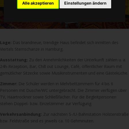
Alle akzeptieren
Einstellungen ändern
Lage:
Das brandneue, trendige Haus befindet sich inmitten des
Viertels Sternschanze in Hamburg.
Ausstattung:
Zu den Annehmlichkeiten der Unterkunft zählen u. a.
24h-Rezeption, Bar, Chill out Lounge, Café, öffentlicher Raum mit
gemütlicher Sitzecke sowie Musikinstrumenten und eine Gästeküche.
Zimmer:
Die Schüler werden in Mehrbettzimmern für 4 bis 6
Personen mit Dusche/WC untergebracht. Die Zimmer verfügen über
TV, Haartrockner sowie Schließfächer. Für die Begleitpersonen
stehen Doppel- bzw. Einzelzimmer zur Verfügung.
Verkehrsanbindung:
Zur nächsten S-/U-Bahnstation Holstenstraße
bzw. Feldstraße sind es jeweils ca. 10 Gehminuten.