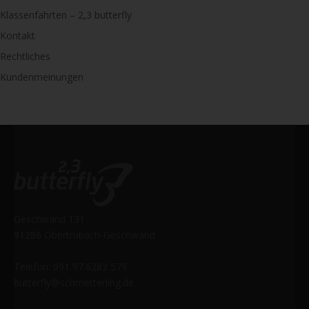
Klassenfahrten – 2,3 butterfly
Kontakt
Rechtliches
Kundenmeinungen
Geschwand 131
91286 Obertrubach-Geschwand
Telefon: 091 97.6282 579
butterfly@schmetterling.de