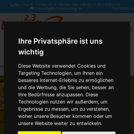
Mo. - Do. 9 - 17 Uhr, Fr. 9 - 15 Uhr, Tel. +49 (0) 91 97 / 6282 579
Partnerlogin
butterfly@schmetterling.de
0
ANFRAGE
Ihre Privatsphäre ist uns
wichtig
Diese Website verwendet Cookies und
von
Susan Naumann
|
Okt. 23, 2018
Targeting Technologien, um Ihnen ein
besseres Internet-Erlebnis zu ermöglichen
und die Werbung, die Sie sehen, besser an
Ihre Bedürfnisse anzupassen. Diese
Technologien nutzen wir außerdem, um
Ergebnisse zu messen, um zu verstehen,
woher unsere Besucher kommen oder um
unsere Website weiter zu entwickeln.