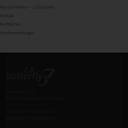
Klassenfahrten – 2,3 butterfly
Kontakt
Rechtliches
Kundenmeinungen
Geschwand 131
91286 Obertrubach-Geschwand
Telefon: 091 97.6282 579
butterfly@schmetterling.de