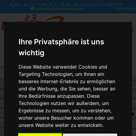
Mo. - Do. 9 - 17 Uhr, Fr. 9 - 15 Uhr, Tel. +49 (0) 91 97 / 6282 579
Partnerlogin
butterfly@schmetterling.de
0
ANFRAGE
Ihre Privatsphäre ist uns
wichtig
Diese Website verwendet Cookies und
von
Susan Naumann
|
Nov. 7, 2018
Targeting Technologien, um Ihnen ein
besseres Internet-Erlebnis zu ermöglichen
und die Werbung, die Sie sehen, besser an
Ihre Bedürfnisse anzupassen. Diese
Technologien nutzen wir außerdem, um
Ergebnisse zu messen, um zu verstehen,
woher unsere Besucher kommen oder um
unsere Website weiter zu entwickeln.