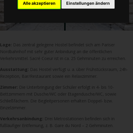
Alle akzeptieren
Einstellungen ändern
Lage:
Das zentral gelegene Hostel befindet sich am Pariser
Nordbahnhof mit sehr guter Anbindung an die öffentlichen
Verkehrsmittel. Sacré Coeur ist in ca. 25 Gehminuten zu erreichen.
Ausstattung:
Das Hostel verfügt u. a. über Frühstücksraum, 24h-
Rezeption, Bar/Restaurant sowie ein Relaxzimmer.
Zimmer:
Die Unterbringung der Schüler erfolgt in 4- bis 10-
Bettzimmern mit Dusche/WC oder Etagendusche/WC, sowie
Schließfächern. Die Begleitpersonen erhalten Doppel- bzw.
Einzelzimmer.
Verkehrsanbindung:
Drei Metrostationen befinden sich in
fußläufiger Entfernung, z. B. Gare du Nord – 2 Gehminuten.