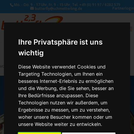
Mo. - Do. 9 - 17 Uhr, Fr. 9 - 15 Uhr, Tel. +49 (0) 91 97 / 6282 579
Partnerlogin
butterfly@schmetterling.de
0
ANFRAGE
Ihre Privatsphäre ist uns
wichtig
von
Schmetterling Administrator
|
Aug. 4, 2017
Diese Website verwendet Cookies und
Targeting Technologien, um Ihnen ein
besseres Internet-Erlebnis zu ermöglichen
und die Werbung, die Sie sehen, besser an
Ihre Bedürfnisse anzupassen. Diese
Technologien nutzen wir außerdem, um
Ergebnisse zu messen, um zu verstehen,
woher unsere Besucher kommen oder um
unsere Website weiter zu entwickeln.