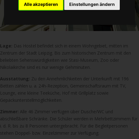
Alle akzeptieren
Einstellungen ändern
Lage:
Das Hostel befindet sich in einem Wohngebiet, mitten im
Zentrum der Stadt Leipzig. Bis zum historischen Zentrum mit den
beliebten Sehenswürdigkeiten wie Stasi-Museum, Zoo oder
Nikolaikirche sind es nur wenige Gehminuten.
Ausstattung:
Zu den Annehmlichkeiten der Unterkunft mit 196
Betten zählen u. a. 24h-Rezeption, Gemeinschaftsraum mit TV,
Lounge, eine kleine Teeküche, Hof mit Grillplatz sowie
Gepäckunterstellmöglichkeiten.
Zimmer:
Alle 46 Zimmer verfügen über Dusche/WC und
abschließbare Schränke. Die Schüler werden in Mehrbettzimmern für
i. d. R. bis zu 8 Personen untergebracht. Für die Begleitpersonen
stehen Doppel- bzw. Einzelzimmer zur Verfügung.