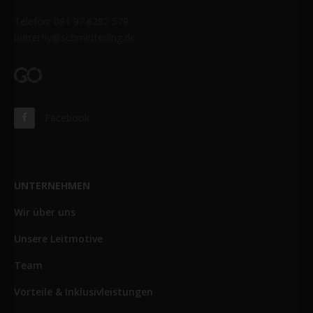
Telefon: 091 97.6282 579
butterfly@schmetterling.de
Facebook
UNTERNEHMEN
Wir über uns
Unsere Leitmotive
Team
Vorteile & Inklusivleistungen