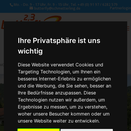
Mo. - Do. 9 - 17 Uhr, Fr. 9 - 15 Uhr, Tel. +49 (0) 91 97 / 6282 579
Partnerlogin
butterfly@schmetterling.de
0
ANFRAGE
Ihre Privatsphäre ist uns
wichtig
Diese Website verwendet Cookies und
von
Susan Naumann
|
Juli 24, 2019
Targeting Technologien, um Ihnen ein
besseres Internet-Erlebnis zu ermöglichen
und die Werbung, die Sie sehen, besser an
Ihre Bedürfnisse anzupassen. Diese
Technologien nutzen wir außerdem, um
Ergebnisse zu messen, um zu verstehen,
woher unsere Besucher kommen oder um
unsere Website weiter zu entwickeln.