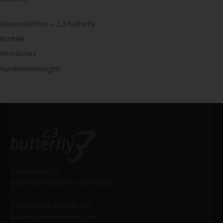
Klassenfahrten – 2,3 butterfly
Kontakt
Rechtliches
Kundenmeinungen
Geschwand 131
91286 Obertrubach-Geschwand
Telefon: 091 97.6282 579
butterfly@schmetterling.de