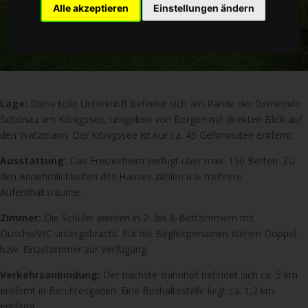
Alle akzeptieren
Einstellungen ändern
Lage:
Diese tolle Unterkunft befindet sich am Rande der Gemeinde
Schönau am Königssee, umgeben von Bergen mit direkten Blick auf
den Watzmann. Der Königssee ist nur ca. 45 Gehminuten entfernt.
Ausstattung:
Das Freizeitheim verfügt über max. 150 Betten. Zu
den Annehmlichkeiten des Hauses zählen u.a. mehrere
Aufenthaltsräume.
Zimmer:
Die Schüler werden in 2- bis 8-Bettzimmern mit
Dusche/WC untergebracht. Für die Begleitpersonen stehen Doppel-
bzw. Einzelzimmer zur Verfügung.
Verkehrsanbindung:
Der nächste Bahnhof befindet sich ca. 5 km
entfernt in Berchtesgaden. Eine Bushaltestelle liegt ca. 1,2 km
entfernt.