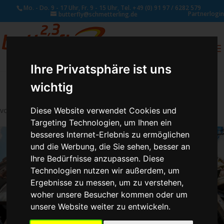
Mo. - Do. 9 - 17 Uhr, Fr. 9 - 15 Uhr, Tel. +49 (0) 91 97 / 6282 579
Partnerlogin
butterfly@schmetterling.de
0
ANFRAGE
Ihre Privatsphäre ist uns
wichtig
von
Schmetterling Administrator
|
Juli 26, 2017
Diese Website verwendet Cookies und
Targeting Technologien, um Ihnen ein
besseres Internet-Erlebnis zu ermöglichen
und die Werbung, die Sie sehen, besser an
Ihre Bedürfnisse anzupassen. Diese
Technologien nutzen wir außerdem, um
Ergebnisse zu messen, um zu verstehen,
woher unsere Besucher kommen oder um
unsere Website weiter zu entwickeln.