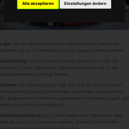
Alle akzeptieren
Einstellungen ändern
Lage:
Das Design-Hostel befindet sich im beliebten Stadtviertel
Eixample, nur ca. 10 Gehminuten von der Sagrada Família entfernt.
Ausstattung:
Zu den Annehmlichkeiten gehören u. a. eine 24h-
Rezeption, Lobby, Gästeküche, Gemeinschaftsraum mit TV und
Gepäckaufbewahrungsmöglichkeiten.
Zimmer:
Die Unterbringung erfolgt i.d.R. in 3- bis 10-Bettzimmern
mit Dusche/WC sowie Schließfächern, Leselampen und Steckdose.
Die Begleitpersonen werden in Appartements mit einem Doppel- und
einem Einzelzimmer untergebracht.
Verkehrsanbindung:
Die U-Bahn Station Sant Pau/Dos de Maig
befindet sich ca. 5 Gehminuten entfernt. Diverse Bushaltestellen
liegen ebenfalls in unmittelbarer Umgebung.