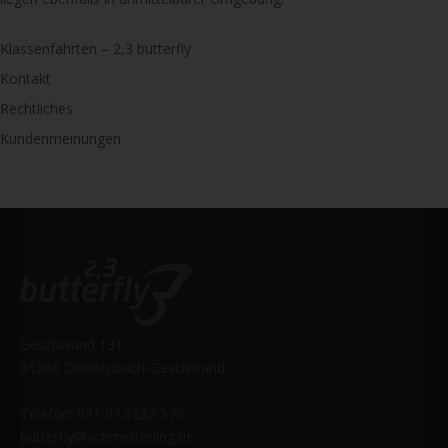
Klassenfahrten – 2,3 butterfly
Kontakt
Rechtliches
Kundenmeinungen
Geschwand 131
91286 Obertrubach-Geschwand
Telefon: 091 97.6282 579
butterfly@schmetterling.de