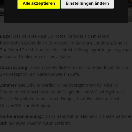
Alle akzeptieren
Einstellungen ändern
Lage:
Das beliebte Rest Up Hostel befindet sich in einem
historischen Gebäude im Barockstil, im Zentrum Londons (Zone 1).
Zur Oxford Street, Londons beliebtester Shoppingmeile, gelangt man
in nur ca. 15 Minuten mit der U-Bahn.
Ausstattung:
Zu den Annehmlichkeiten der Unterkunft zählen u. a.
24h-Rezeption, ein Garten sowie ein Café.
Zimmer:
Die Schüler werden in Mehrbettzimmern für 4 bis 10
Personen mit Waschbecken und Etagendusche/WC untergebracht.
Für die Begleitpersonen stehen Doppel- bzw. Einzelzimmer mit
Dusche/WC zur Verfügung.
Verkehrsanbindung:
Die U-Bahnstation Elephant & Castle befindet
sich nur etwa 6 Gehminuten entfernt.