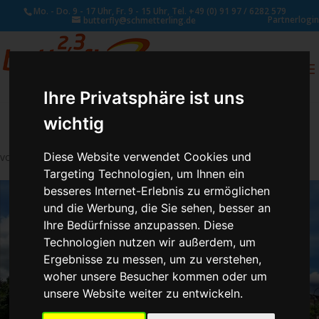
Mo. - Do. 9 - 17 Uhr, Fr. 9 - 15 Uhr, Tel. +49 (0) 91 97 / 6282 579
Partnerlogin
butterfly@schmetterling.de
0
ANFRAGE
Ihre Privatsphäre ist uns
wichtig
Diese Website verwendet Cookies und
von
Schmetterling Administrator
|
Aug. 3, 2017
Targeting Technologien, um Ihnen ein
besseres Internet-Erlebnis zu ermöglichen
und die Werbung, die Sie sehen, besser an
Ihre Bedürfnisse anzupassen. Diese
Technologien nutzen wir außerdem, um
Ergebnisse zu messen, um zu verstehen,
woher unsere Besucher kommen oder um
unsere Website weiter zu entwickeln.