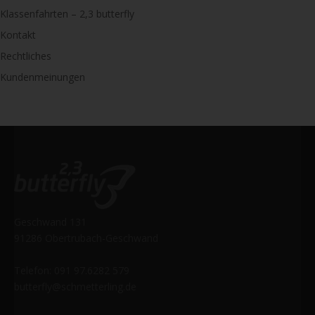
Klassenfahrten – 2,3 butterfly
Kontakt
Rechtliches
Kundenmeinungen
Geschwand 131
91286 Obertrubach-Geschwand
Telefon: 091 97.6282 579
butterfly@schmetterling.de