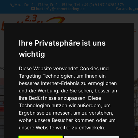
Mo. - Do. 9 - 17 Uhr, Fr. 9 - 15 Uhr, Tel. +49 (0) 91 97 / 6282 579
Partnerlogin
butterfly@schmetterling.de
0
ANFRAGE
Ihre Privatsphäre ist uns
wichtig
von
Schmetterling Administrator
|
Aug. 2, 2017
Diese Website verwendet Cookies und
Targeting Technologien, um Ihnen ein
besseres Internet-Erlebnis zu ermöglichen
und die Werbung, die Sie sehen, besser an
Ihre Bedürfnisse anzupassen. Diese
Technologien nutzen wir außerdem, um
Ergebnisse zu messen, um zu verstehen,
woher unsere Besucher kommen oder um
unsere Website weiter zu entwickeln.