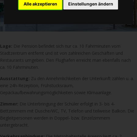
Alle akzeptieren
Einstellungen ändern
Lage:
Die Pension befindet sich nur ca. 10 Fahrminuten vom
Stadtzentrum entfernt und ist von zahlreichen Geschäften und
Restaurants umgeben. Den Flughafen erreicht man ebenfalls nach
ca. 10 Fahrminuten.
Ausstattung:
Zu den Annehmlichkeiten der Unterkunft zählen u. a.
eine 24h-Rezeption, Frühstücksraum,
Gepäckaufbewahrungsmöglichkeiten sowie Klimaanlage.
Zimmer:
Die Unterbringung der Schüler erfolgt in 3- bis 4-
Bettzimmern mit Dusche/WC, TV, Telefon und teilweise Balkon. Die
Begleitpersonen werden in Doppel- bzw. Einzelzimmern
untergebracht.
Verkehrsanbindung:
Die Metrohaltestelle Areeiro liegt ca. 2