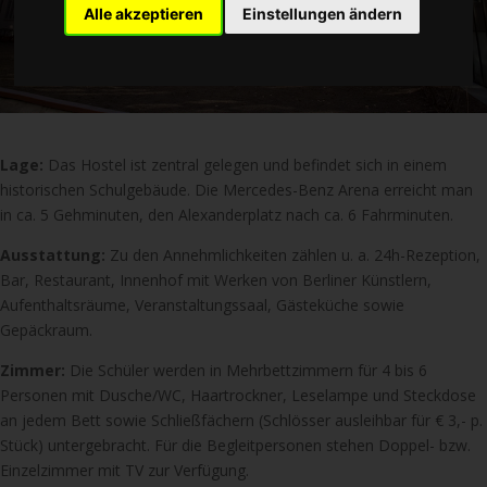
Alle akzeptieren
Einstellungen ändern
Lage:
Das Hostel ist zentral gelegen und befindet sich in einem
historischen Schulgebäude. Die Mercedes-Benz Arena erreicht man
in ca. 5 Gehminuten, den Alexanderplatz nach ca. 6 Fahrminuten.
Ausstattung:
Zu den Annehmlichkeiten zählen u. a. 24h-Rezeption,
Bar, Restaurant, Innenhof mit Werken von Berliner Künstlern,
Aufenthaltsräume, Veranstaltungssaal, Gästeküche sowie
Gepäckraum.
Zimmer:
Die Schüler werden in Mehrbettzimmern für 4 bis 6
Personen mit Dusche/WC, Haartrockner, Leselampe und Steckdose
an jedem Bett sowie Schließfächern (Schlösser ausleihbar für € 3,- p.
Stück) untergebracht. Für die Begleitpersonen stehen Doppel- bzw.
Einzelzimmer mit TV zur Verfügung.