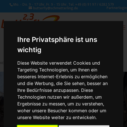
Mo. - Do. 9 - 17 Uhr, Fr. 9 - 15 Uhr, Tel. +49 (0) 91 97 / 6282 579
Partnerlogin
butterfly@schmetterling.de
0
ANFRAGE
Ihre Privatsphäre ist uns
wichtig
von
Schmetterling Administrator
|
Juli 31, 2017
Diese Website verwendet Cookies und
Targeting Technologien, um Ihnen ein
besseres Internet-Erlebnis zu ermöglichen
und die Werbung, die Sie sehen, besser an
Ihre Bedürfnisse anzupassen. Diese
Technologien nutzen wir außerdem, um
Ergebnisse zu messen, um zu verstehen,
woher unsere Besucher kommen oder um
unsere Website weiter zu entwickeln.