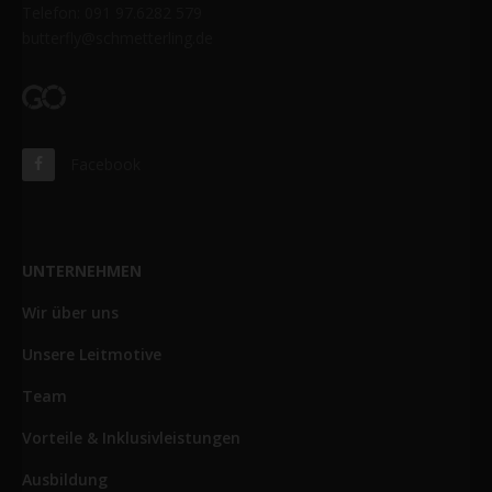
Telefon: 091 97.6282 579
butterfly@schmetterling.de
Facebook
UNTERNEHMEN
Wir über uns
Unsere Leitmotive
Team
Vorteile & Inklusivleistungen
Ausbildung