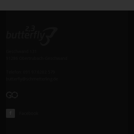
Geschwand 131
91286 Obertrubach-Geschwand
Telefon: 091 97.6282 579
butterfly@schmetterling.de
Facebook