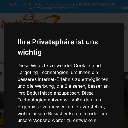
Mo. - Do. 9 - 17 Uhr, Fr. 9 - 15 Uhr, Tel. +49 (0) 91 97 / 6282 579
Partnerlogin
butterfly@schmetterling.de
0
ANFRAGE
Ihre Privatsphäre ist uns
wichtig
von
Susan Naumann
|
Juni 2, 2026
Diese Website verwendet Cookies und
Targeting Technologien, um Ihnen ein
besseres Internet-Erlebnis zu ermöglichen
und die Werbung, die Sie sehen, besser an
Ihre Bedürfnisse anzupassen. Diese
Technologien nutzen wir außerdem, um
Ergebnisse zu messen, um zu verstehen,
woher unsere Besucher kommen oder um
unsere Website weiter zu entwickeln.