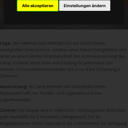
Alle akzeptieren
Einstellungen ändern
Lage:
Die Halbinsel Gnitz befindet sich auf Deutschlands
zweitgrößter Insel Usedom. Inmitten eines Naturschutzgebietes und
direkt an einem kleinen Strandabschnitt des Achterwassers liegt das
Camp. Es bietet damit Ruhe und Erholung für jedermann. Der
nächste Ostseesandstrand befindet sich in ca. 8 km Entfernung in
Zinnowitz.
Ausstattung:
Im Camp befinden sich Aufenthaltsräume,
Restaurant/Café, ein Trocken- und Lagerraum und eine
Lagerfeuerstelle.
Zimmer:
Die Gruppe wird in “Adlerhorst”-Holzbungalows (beheizbar,
jede Haushälfte für 6 Personen) untergebracht. Für die
Begleitpersonen stehen separate 2- bis 3-Bettzimmer zur Verfügung.