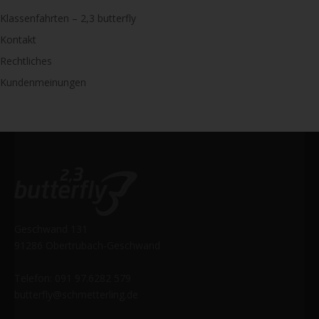
Klassenfahrten – 2,3 butterfly
Kontakt
Rechtliches
Kundenmeinungen
Geschwand 131
91286 Obertrubach-Geschwand
Telefon: 091 97.6282 579
butterfly@schmetterling.de