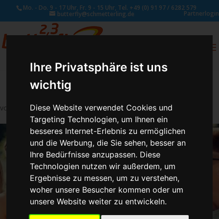
Mo. - Do. 9 - 17 Uhr, Fr. 9 - 15 Uhr, Tel. +49 (0) 91 97 / 6282 579
Partnerlogin
butterfly@schmetterling.de
0
ANFRAGE
Ihre Privatsphäre ist uns
wichtig
Diese Website verwendet Cookies und
von
Susan Naumann
|
Okt. 23, 2018
Targeting Technologien, um Ihnen ein
besseres Internet-Erlebnis zu ermöglichen
und die Werbung, die Sie sehen, besser an
Ihre Bedürfnisse anzupassen. Diese
Technologien nutzen wir außerdem, um
Ergebnisse zu messen, um zu verstehen,
woher unsere Besucher kommen oder um
unsere Website weiter zu entwickeln.