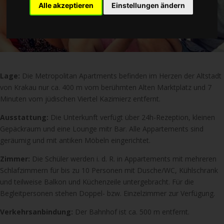
Alle akzeptieren
Einstellungen ändern
Lage:
Die Metropolitan Apartments befinden im Herzen der Altstadt
von Krakau nur ca. 400 m vom berühmten Alten Marktplatz und 7
Minuten vom jüdischen Viertel Kazimierz entfernt.
Ausstattung:
Die Unterkunft verfügt über 24h-Rezeption, kleinen
Gepäckraum und eine Lounge mitr Bar. Alle Appartements sind
geräumig und mit antiken Möbeln eingerichtet.
Zimmer:
Die Schüler werden i. d. R. in Appartements mit mehreren
Schlafzimmern für bis zu 10 Personen mit Dusche/WC, Kühlschrank
und teilweise Balkon und Küchenzeile untergebracht. Für die
Begleitpersonen stehen Doppel- bzw. Einzelzimmer zur Verfügung.
Verkehrsanbindung:
Der Bahnhof ist ca. 500 m entfernt.