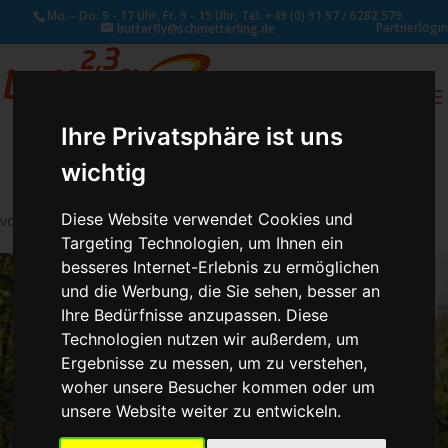
Mo. - Do. 9 - 17 Uhr, Fr. 9 - 15 Uhr, Tel. +49 (0) 91 97 / 6282 579
Partnerlogin
butterfly@schmetterling.de
0
ANFRAGE
Ihre Privatsphäre ist uns
wichtig
Diese Website verwendet Cookies und
von
Schmetterling Administrator
|
Aug. 4, 2017
Targeting Technologien, um Ihnen ein
besseres Internet-Erlebnis zu ermöglichen
und die Werbung, die Sie sehen, besser an
Ihre Bedürfnisse anzupassen. Diese
Technologien nutzen wir außerdem, um
Ergebnisse zu messen, um zu verstehen,
woher unsere Besucher kommen oder um
unsere Website weiter zu entwickeln.