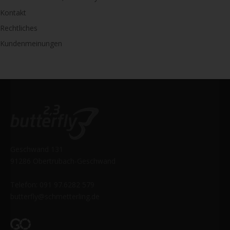
Kontakt
Rechtliches
Kundenmeinungen
Geschwand 131
91286 Obertrubach-Geschwand
Telefon: 091 97.6282 579
butterfly@schmetterling.de