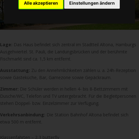
Alle akzeptieren
Einstellungen ändern
Lage:
Das Haus befindet sich zentral im Stadtteil Altona, Hamburgs
Ausgehviertel. St. Pauli, die Landungsbrücken und der berühmte
Fischmarkt sind ca. 1,5 km entfernt.
Ausstattung:
Zu den Annehmlichkeiten zählen u. a. 24h-Rezeption
sowie Gästeküche, Bar, Gamezone sowie Gepäckraum.
Zimmer:
Die Schüler werden in hellen 4- bis 8-Bettzimmern mit
Dusche/WC, Telefon und TV untergebracht. Für die Begleitpersonen
stehen Doppel- bzw. Einzelzimmer zur Verfügung.
Verkehrsanbindung:
Die Station Bahnhof Altona befindet sich
etwa 500 m entfernt.
Klassenfahrten – 2,3 butterfly