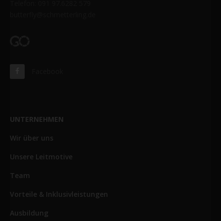
Telefon: 091 97.6282 579
butterfly@schmetterling.de
Facebook
UNTERNEHMEN
Wir über uns
Unsere Leitmotive
Team
Vorteile & Inklusivleistungen
Ausbildung