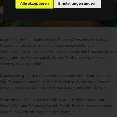
Alle akzeptieren
Einstellungen ändern
Lage:
Das Hotel befindet sich im Zentrum Dresdens, unweit des
Hauptbahnhofs. Auch zu den historischen und kulturellen
Sehenswürdigkeiten wie der Semperoper sowie der Frauenkirche und
der berühmten Shoppingmeile, Prager Straße, gelangt man in
wenigen Minuten zu Fuß.
Ausstattung:
Zu den Annehmlichkeiten der Unterkunft zählen u.a.
24h-Rezeption, Lounge mit Bar, Gästeküche, Gamezone, Terrasse
im Innenhof sowie kostenloser Gepäckraum und Schließfächer.
Zimmer:
Die Schüler werden i.d.R. in max. 6-Bettzimmern mit
Dusche/WC und TV untergebracht. Für die Begleitpersonen stehen
Doppel- bzw. Einzelzimmer zur Verfügung.