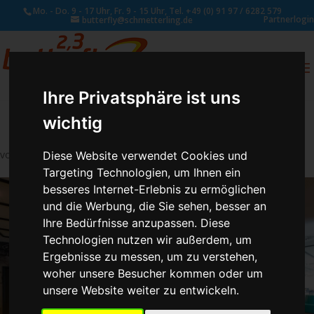
Mo. - Do. 9 - 17 Uhr, Fr. 9 - 15 Uhr, Tel. +49 (0) 91 97 / 6282 579
Partnerlogin
butterfly@schmetterling.de
0
ANFRAGE
Ihre Privatsphäre ist uns
wichtig
von
Susan Naumann
|
Nov. 3, 2024
Diese Website verwendet Cookies und
Targeting Technologien, um Ihnen ein
besseres Internet-Erlebnis zu ermöglichen
und die Werbung, die Sie sehen, besser an
Ihre Bedürfnisse anzupassen. Diese
Technologien nutzen wir außerdem, um
Ergebnisse zu messen, um zu verstehen,
woher unsere Besucher kommen oder um
unsere Website weiter zu entwickeln.