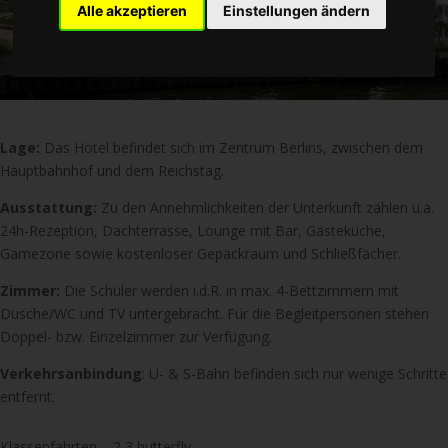
Alle akzeptieren
Einstellungen ändern
Lage:
Das Hotel befindet sich im Zentrum Berlins, zwischen dem
Hauptbahnhof und dem Reichstag.
Ausstattung:
Zu den Annehmlichkeiten der Unterkunft zählen u.a.
24h-Rezeption, Dachterrasse, Lounge mit Bar, Gästeküche,
Gamezone sowie kostenloser Gepäckraum und Schließfächer.
Zimmer:
Die Schüler werden i.d.R. in max. 4-Bettzimmern mit
Dusche/WC und TV untergebracht. Für die Begleitpersonen stehen
Doppel- bzw. Einzelzimmer zur Verfügung.
Verkehrsanbindung
: U- & S-Bahn befinden sich nur wenige Schritte
entfernt.
Klassenfahrten – 2,3 butterfly