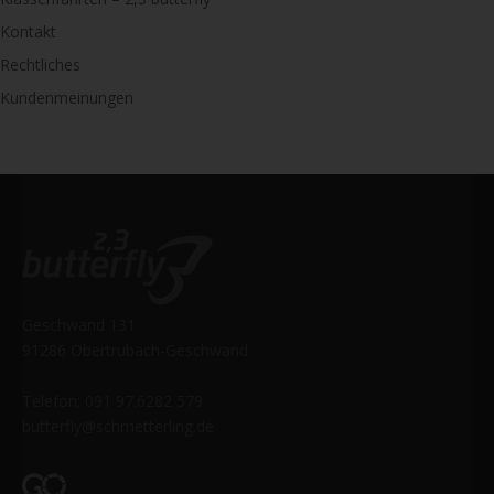
Kontakt
Rechtliches
Kundenmeinungen
Geschwand 131
91286 Obertrubach-Geschwand
Telefon: 091 97.6282 579
butterfly@schmetterling.de