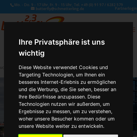
Mo. - Do. 9 - 17 Uhr, Fr. 9 - 15 Uhr, Tel. +49 (0) 91 97 / 6282 579
Partnerlogin
butterfly@schmetterling.de
0
ANFRAGE
Ihre Privatsphäre ist uns
wichtig
Diese Website verwendet Cookies und
von
Susan Naumann
|
Jan. 19, 2018
Targeting Technologien, um Ihnen ein
besseres Internet-Erlebnis zu ermöglichen
und die Werbung, die Sie sehen, besser an
Ihre Bedürfnisse anzupassen. Diese
Technologien nutzen wir außerdem, um
Ergebnisse zu messen, um zu verstehen,
woher unsere Besucher kommen oder um
unsere Website weiter zu entwickeln.