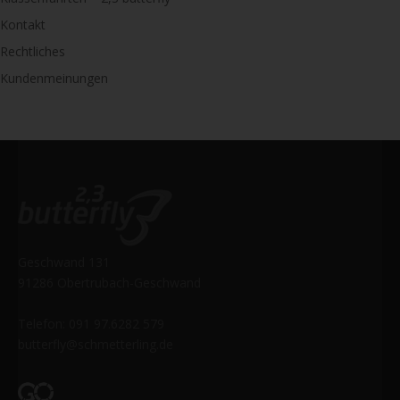
Kontakt
Rechtliches
Kundenmeinungen
Geschwand 131
91286 Obertrubach-Geschwand
Telefon: 091 97.6282 579
butterfly@schmetterling.de