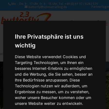
Mo. - Do. 9 - 17 Uhr, Fr. 9 - 15 Uhr, Tel. +49 (0) 91 97 / 6282 579
Partnerlogin
butterfly@schmetterling.de
0
ANFRAGE
Ihre Privatsphäre ist uns
wichtig
von
Susan Naumann
|
Jan. 19, 2018
Diese Website verwendet Cookies und
Targeting Technologien, um Ihnen ein
besseres Internet-Erlebnis zu ermöglichen
und die Werbung, die Sie sehen, besser an
Ihre Bedürfnisse anzupassen. Diese
Technologien nutzen wir außerdem, um
Ergebnisse zu messen, um zu verstehen,
woher unsere Besucher kommen oder um
unsere Website weiter zu entwickeln.