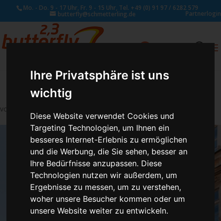
Mo. - Do. 9 - 17 Uhr, Fr. 9 - 15 Uhr, Tel. +49 (0) 91 97 / 6282 579
Partnerlogin
butterfly@schmetterling.de
0
ANFRAGE
Ihre Privatsphäre ist uns
wichtig
von
Susan Naumann
|
Juni 20, 2019
Diese Website verwendet Cookies und
Targeting Technologien, um Ihnen ein
besseres Internet-Erlebnis zu ermöglichen
und die Werbung, die Sie sehen, besser an
Ihre Bedürfnisse anzupassen. Diese
Technologien nutzen wir außerdem, um
Ergebnisse zu messen, um zu verstehen,
woher unsere Besucher kommen oder um
unsere Website weiter zu entwickeln.