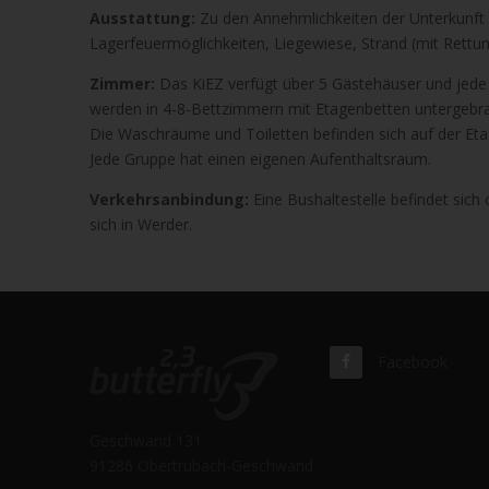
Ausstattung:
Zu den Annehmlichkeiten der Unterkunft zä
Lagerfeuermöglichkeiten, Liegewiese, Strand (mit Rett
Zimmer:
Das KiEZ verfügt über 5 Gästehäuser und jede 
werden in 4-8-Bettzimmern mit Etagenbetten untergebrac
Die Waschräume und Toiletten befinden sich auf der Eta
Jede Gruppe hat einen eigenen Aufenthaltsraum.
Verkehrsanbindung:
Eine Bushaltestelle befindet sich
sich in Werder.
Facebook
Geschwand 131
91286 Obertrubach-Geschwand