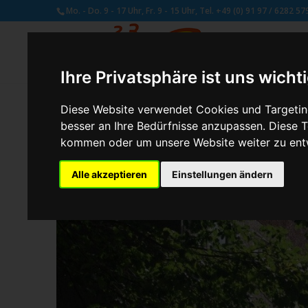
Mo. - Do. 9 - 17 Uhr, Fr. 9 - 15 Uhr, Tel. +49 (0) 91 97 / 6282 57
Ihre Privatsphäre ist uns wicht
Diese Website verwendet Cookies und Targeting
besser an Ihre Bedürfnisse anzupassen. Diese
von
Susan Naumann
|
März 6, 2018
kommen oder um unsere Website weiter zu ent
Alle akzeptieren
Einstellungen ändern