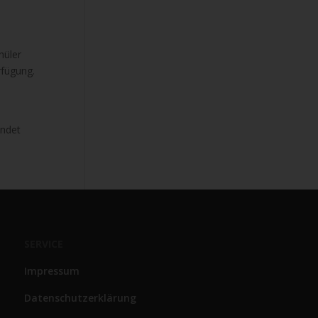
hüler
rfügung.
indet
SERVICE
Impressum
Datenschutzerklärung