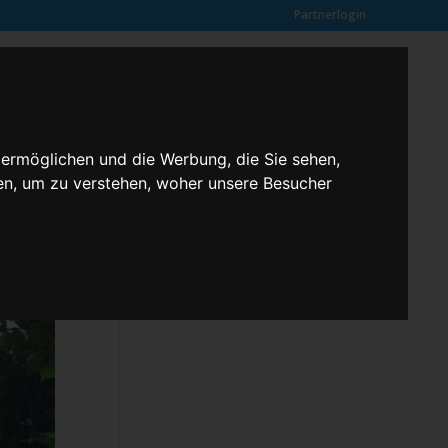
Partnerlogin
0
SUCHE
Kundenmeinungen
ANFRAGE
 ermöglichen und die Werbung, die Sie sehen,
en, um zu verstehen, woher unsere Besucher
Klassenfahrten – 2,3 butterfly
Kontakt
Rechtliches
Kundenmeinungen