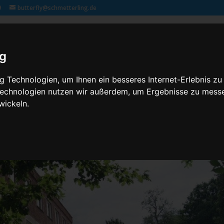
9
butterfly@schmetterling.de
Klassenfahrten – 2,3 butterfly
Kontakt
Rechtliches
ig
 Technologien, um Ihnen ein besseres Internet-Erlebnis zu
 Technologien nutzen wir außerdem, um Ergebnisse zu mess
wickeln.