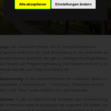
Alle akzeptieren
Einstellungen ändern
Lage:
Die Unterkunft befindet sich im Ortsteil Bollmannsruh
(Päwesin) nordöstlich der Stadt Brandenburg an der Havel direkt am
wunderschönen Beetzsee. Hier gibt es umfangreiche Möglichkeiten
zur Freizeit- und Programmgestaltung. Das Gelände umfasst ca. 10
Hektar und lädt zum Toben und Spielen ein.
Ausstattung:
Zu den Annehmlichkeiten der Unterkunft zählen u.a.
Speisesaal, 2 Seminarhäuser, 1 Freizeithaus, Palastkiosk und das
KiEZ-Café “Fritze” sowie Grillplatz und Lagerfeuerstelle.
Zimmer:
Es gibt ein Gästehaus mit 38 Betten, eine Ferienwohnung
für 4 Personen sowie 42 Bungalows mit insgesamt 270 Betten. Die
Schüler werden i. d. R. in beheizbaren Bungalows für i. d. R. 4 bis 6