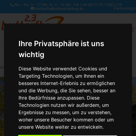
Mo. - Do. 9 - 17 Uhr, Fr. 9 - 15 Uhr, Tel. +49 (0) 91 97 / 6282 579
Partnerlogin
butterfly@schmetterling.de
0
ANFRAGE
Ihre Privatsphäre ist uns
wichtig
von
Susan Naumann
|
Nov. 22, 2021
Diese Website verwendet Cookies und
Targeting Technologien, um Ihnen ein
besseres Internet-Erlebnis zu ermöglichen
und die Werbung, die Sie sehen, besser an
Ihre Bedürfnisse anzupassen. Diese
Technologien nutzen wir außerdem, um
Ergebnisse zu messen, um zu verstehen,
woher unsere Besucher kommen oder um
unsere Website weiter zu entwickeln.