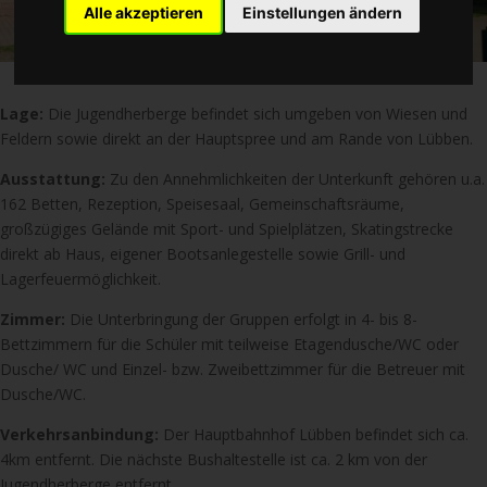
Alle akzeptieren
Einstellungen ändern
Lage:
Die Jugendherberge befindet sich umgeben von Wiesen und
Feldern sowie direkt an der Hauptspree und am Rande von Lübben.
Ausstattung:
Zu den Annehmlichkeiten der Unterkunft gehören u.a.
162 Betten, Rezeption, Speisesaal, Gemeinschaftsräume,
großzügiges Gelände mit Sport- und Spielplätzen, Skatingstrecke
direkt ab Haus, eigener Bootsanlegestelle sowie Grill- und
Lagerfeuermöglichkeit.
Zimmer:
Die Unterbringung der Gruppen erfolgt in 4- bis 8-
Bettzimmern für die Schüler mit teilweise Etagendusche/WC oder
Dusche/ WC und Einzel- bzw. Zweibettzimmer für die Betreuer mit
Dusche/WC.
Verkehrsanbindung:
Der Hauptbahnhof Lübben befindet sich ca.
4km entfernt. Die nächste Bushaltestelle ist ca. 2 km von der
Jugendherberge entfernt.