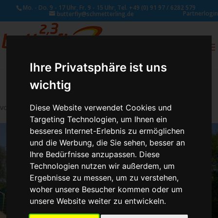
Mo. - Do. 9 - 17 Uhr, Fr. 9 - 15 Uhr, Tel. +49 (0) 91 97 / 6282 579
Partnerlogin
butterfly@schmetterling.de
0
ANFRAGE
Ihre Privatsphäre ist uns
wichtig
Diese Website verwendet Cookies und
von
Susan Naumann
|
Mai 26, 2021
Targeting Technologien, um Ihnen ein
besseres Internet-Erlebnis zu ermöglichen
und die Werbung, die Sie sehen, besser an
Ihre Bedürfnisse anzupassen. Diese
Technologien nutzen wir außerdem, um
Ergebnisse zu messen, um zu verstehen,
woher unsere Besucher kommen oder um
unsere Website weiter zu entwickeln.