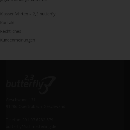
Klassenfahrten – 2,3 butterfly
Kontakt
Rechtliches
Kundenmeinungen
Geschwand 131
91286 Obertrubach-Geschwand
Telefon: 091 97.6282 579
butterfly@schmetterling.de