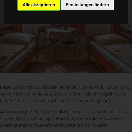
Alle akzeptieren
Einstellungen ändern
Lage:
Das Hotel befindet sich neben dem Blonia Park, nur ca. 10-15
Gehminuten von Krakaus Altstadt entfernt. Einkaufsmöglichkeiten
und Restaurants befinden sich in unmittelbarer Umgebung.
Ausstattung:
Zu den Annehmlichkeiten der Unterkunft zählen u. a.
24h-Rezeption, Aufzug, Speiseraum, Konferenzräume sowie ein
Snackautomat und Gepäckaufbewahrungsmöglichkeiten.