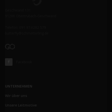
Geschwand 131
91286 Obertrubach-Geschwand
Telefon: 091 97.6282 579
butterfly@schmetterling.de
Facebook
UNTERNEHMEN
Wir über uns
Unsere Leitmotive