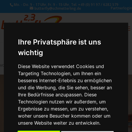
Mo. - Do. 9 - 17 Uhr, Fr. 9 - 15 Uhr, Tel. +49 (0) 91 97 / 6282 579
Partnerlogin
butterfly@schmetterling.de
0
ANFRAGE
Ihre Privatsphäre ist uns
wichtig
von
Susan Naumann
|
Dez. 6, 2018
Diese Website verwendet Cookies und
Targeting Technologien, um Ihnen ein
besseres Internet-Erlebnis zu ermöglichen
und die Werbung, die Sie sehen, besser an
Ihre Bedürfnisse anzupassen. Diese
Technologien nutzen wir außerdem, um
Ergebnisse zu messen, um zu verstehen,
woher unsere Besucher kommen oder um
unsere Website weiter zu entwickeln.