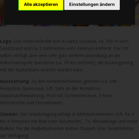
Alle akzeptieren
Einstellungen ändern
Lage:
Das Hotel befindet sich in Santa Susanna, ca. 100 m vom
Sandstrand und ca. 5 Gehminten vom Zentrum entfernt. Der Ort
selbst verfügt über eine sehr gute Verkehrsanbindung an die
Kulturmetropole Barcelona (ca. 50 km entfernt), die kostengünstig
mit der Küstenbahn erreicht werden kann.
Ausstattung:
Zu den Annehmlichkeiten gehören u.a. 24h-
Rezeption, Speisesaal, Lift, Safe an der Rezeption,
Gepäckaufbewahrung, Pool mit Sonnenterrasse, 3 Bars,
Internetecke und Fernsehraum.
Zimmer:
Die Unterbringung erfolgt in Mehrbettzimmern i.d.R. für 3
bis 4 Personen mit Bad oder Dusche/WC, TV, Klimaanlage und meist
Balkon. Für die Begleitpersonen stehen Doppel- bzw. Einzelzimmer
zur Verfügung.