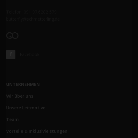
Telefon: 091 97.6282 579
butterfly@schmetterling.de
Facebook
UNTERNEHMEN
Wir über uns
Unsere Leitmotive
Team
Vorteile & Inklusivleistungen