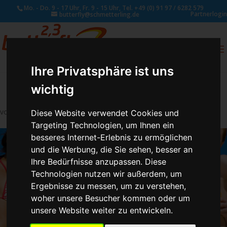
Mo. - Do. 9 - 17 Uhr, Fr. 9 - 15 Uhr, Tel. +49 (0) 91 97 / 6282 579
Partnerlogin
butterfly@schmetterling.de
0
ANFRAGE
Ihre Privatsphäre ist uns
wichtig
von
Susan Naumann
|
Jan. 4, 2018
Diese Website verwendet Cookies und
Targeting Technologien, um Ihnen ein
besseres Internet-Erlebnis zu ermöglichen
und die Werbung, die Sie sehen, besser an
Ihre Bedürfnisse anzupassen. Diese
Technologien nutzen wir außerdem, um
Ergebnisse zu messen, um zu verstehen,
woher unsere Besucher kommen oder um
unsere Website weiter zu entwickeln.