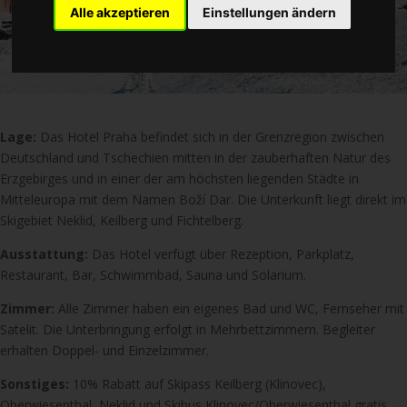
Alle akzeptieren
Einstellungen ändern
Lage:
Das Hotel Praha befindet sich in der Grenzregion zwischen
Deutschland und Tschechien mitten in der zauberhaften Natur des
Erzgebirges und in einer der am höchsten liegenden Städte in
Mitteleuropa mit dem Namen Boží Dar. Die Unterkunft liegt direkt im
Skigebiet Neklid, Keilberg und Fichtelberg.
Ausstattung:
Das Hotel verfügt über Rezeption, Parkplatz,
Restaurant, Bar, Schwimmbad, Sauna und Solarium.
Zimmer:
Alle Zimmer haben ein eigenes Bad und WC, Fernseher mit
Satelit. Die Unterbringung erfolgt in Mehrbettzimmern. Begleiter
erhalten Doppel- und Einzelzimmer.
Sonstiges:
10% Rabatt auf Skipass Keilberg (Klinovec),
Oberwiesenthal, Neklid und Skibus Klinovec/Oberwiesenthal gratis