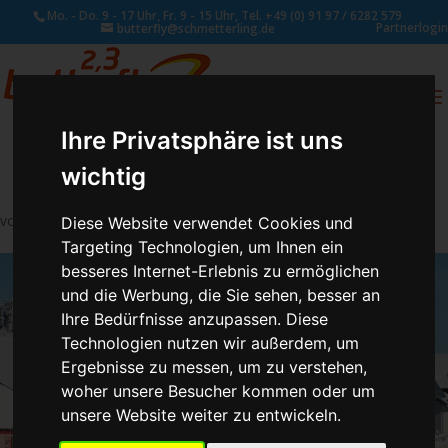
Mo. - Do. 9 - 17 Uhr, Fr. 9 - 15 Uhr, Tel. +49 (0) 91 97 / 6282 579
Partnerlogin
butterfly@schmetterling.de
0
ANFRAGE
Ihre Privatsphäre ist uns
wichtig
von
Schmetterling Administrator
|
Aug. 29, 2017
Diese Website verwendet Cookies und
Targeting Technologien, um Ihnen ein
besseres Internet-Erlebnis zu ermöglichen
und die Werbung, die Sie sehen, besser an
Ihre Bedürfnisse anzupassen. Diese
Technologien nutzen wir außerdem, um
Ergebnisse zu messen, um zu verstehen,
woher unsere Besucher kommen oder um
unsere Website weiter zu entwickeln.