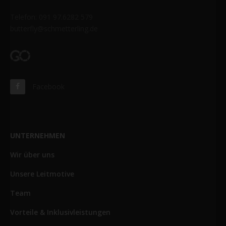
Telefon: 091 97.6282 579
butterfly@schmetterling.de
Facebook
UNTERNEHMEN
Wir über uns
Unsere Leitmotive
Team
Vorteile & Inklusivleistungen