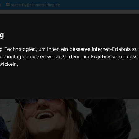
9
butterfly@schmetterling.de
Klassenfahrten – 2,3 butterfly
Kontakt
Rechtliches
ig
 Technologien, um Ihnen ein besseres Internet-Erlebnis zu
 Technologien nutzen wir außerdem, um Ergebnisse zu mess
wickeln.