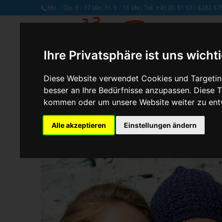
Mo. - Do. 9 - 17 Uhr, Fr. 9 - 15 Uhr, Tel. +49 (0) 91 97 / 6282 57
Ihre Privatsphäre ist uns wicht
Diese Website verwendet Cookies und Targeting
besser an Ihre Bedürfnisse anzupassen. Diese
von
Susan Naumann
|
Feb. 16, 2018
kommen oder um unsere Website weiter zu ent
Alle akzeptieren
Einstellungen ändern