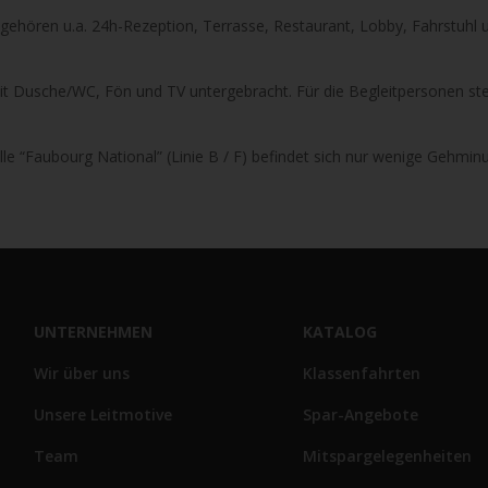
gehören u.a. 24h-Rezeption, Terrasse, Restaurant, Lobby, Fahrstuhl 
it Dusche/WC, Fön und TV untergebracht. Für die Begleitpersonen st
e “Faubourg National” (Linie B / F) befindet sich nur wenige Gehmin
UNTERNEHMEN
KATALOG
Wir über uns
Klassenfahrten
Unsere Leitmotive
Spar-Angebote
Team
Mitspargelegenheiten