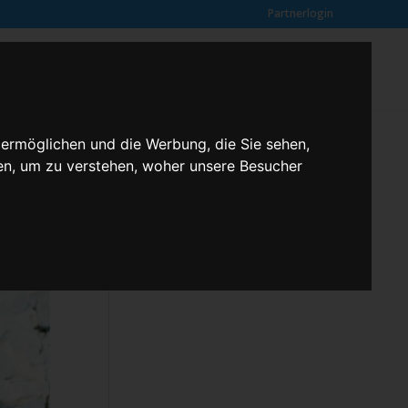
Partnerlogin
0
SUCHE
Kundenmeinungen
ANFRAGE
 ermöglichen und die Werbung, die Sie sehen,
en, um zu verstehen, woher unsere Besucher
Klassenfahrten – 2,3 butterfly
Kontakt
Rechtliches
Kundenmeinungen