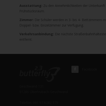
Ausstattung:
Zu den Annehmlichkeiten der Unterkunft 
Frühstücksraum.
Zimmer:
Die Schüler werden in 3- bis 4- Bettzimmern m
Doppel- bzw. Einzelzimmer zur Verfügung.
Verkehrsanbindung:
Die nächste Straßenbahnhaltestell
entfernt.
Facebook
Geschwand 131
91286 Obertrubach-Geschwand
Telefon: 091 97.6282 579