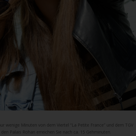
nur wenige Minuten von dem Viertel “La Petite France” und dem TGV
den Palais Rohan erreichen Sie nach ca. 15 Gehminuten.