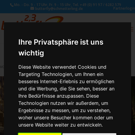
Mo. - Do. 9 - 17 Uhr, Fr. 9 - 15 Uhr, Tel. +49 (0) 91 97 / 6282 579
Partnerlogin
butterfly@schmetterling.de
0
ANFRAGE
Ihre Privatsphäre ist uns
wichtig
von
Susan Naumann
|
Juli 27, 2018
Diese Website verwendet Cookies und
Targeting Technologien, um Ihnen ein
besseres Internet-Erlebnis zu ermöglichen
und die Werbung, die Sie sehen, besser an
Ihre Bedürfnisse anzupassen. Diese
Technologien nutzen wir außerdem, um
Ergebnisse zu messen, um zu verstehen,
woher unsere Besucher kommen oder um
unsere Website weiter zu entwickeln.