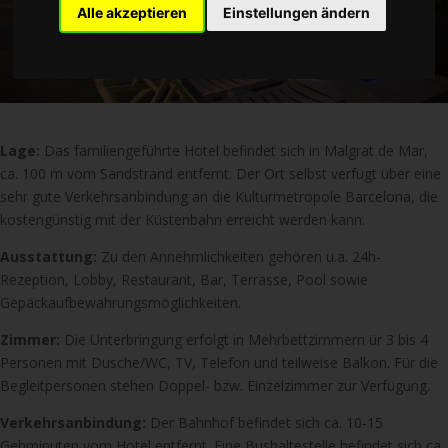
Alle akzeptieren
Einstellungen ändern
Lage:
Das familiengeführte Hotel befindet sich in Malgrat de Mar,
ca. 100 m vom Sandstrand entfernt. Der Ort selbst verfügt über eine
sehr gute Verkehrsanbindung an die Kulturmetropole Barcelona, die
kostengünstig mit der Küstenbahn erreicht werden kann.
Ausstattung:
Zu den Annehmlichkeiten gehören u.a. 24h-
Rezeption, Lobby, Restaurant, Bar, Terrasse, Pool sowie
Gepäckaufbewahrungsmöglichkeiten.
Zimmer:
Die Unterbringung erfolgt in Mehrbettzimmern ür 3 bis 4
Personen mit Dusche/WC, TV, Telefon und teilweise Balkon. Für die
Begleitpersonen stehen Doppel- bzw. Einzelzimmer zur Verfügung.
Verkehrsanbindung:
Der Bahnhof befindet sich ca. 10-15
Gehminuten vom Hotel entfernt. Eine Bushaltestelle befindet sich ca.