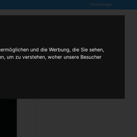
Partnerlogin
0
SUCHE
Kundenmeinungen
ANFRAGE
 ermöglichen und die Werbung, die Sie sehen,
en, um zu verstehen, woher unsere Besucher
Klassenfahrten – 2,3 butterfly
Kontakt
Rechtliches
Kundenmeinungen