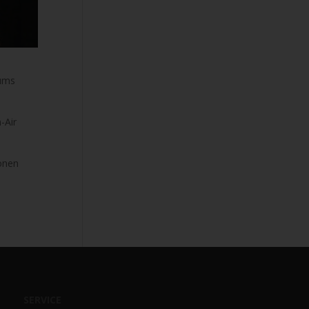
eums
-Air
sonen
SERVICE