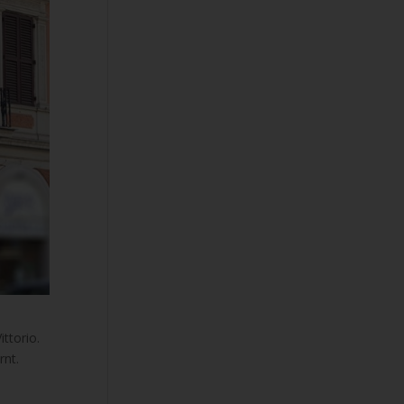
ttorio.
rnt.