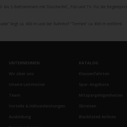
n 3- bis 5-Bettzimmern mit Dusche/WC, Fön und TV. Für die Begleitpe
ele” liegt ca. 400 m und der Bahnhof “Termini” ca. 800 m entfernt.
UNTERNEHMEN
KATALOG
Wir über uns
Klassenfahrten
Unsere Leitmotive
Spar-Angebote
Team
Mitspargelegenheiten
Vorteile & Inklusivleistungen
Skireisen
Ausbildung
Blacklisted Airlines