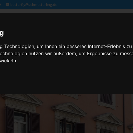
9
butterfly@schmetterling.de
Klassenfahrten – 2,3 butterfly
Kontakt
Rechtliches
ig
 Technologien, um Ihnen ein besseres Internet-Erlebnis zu
 Technologien nutzen wir außerdem, um Ergebnisse zu mess
wickeln.