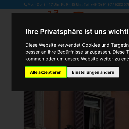
Mo. - Do. 9 - 17 Uhr, Fr. 9 - 15 Uhr, Tel. +49 (0) 91 97 / 6282 57
Ihre Privatsphäre ist uns wicht
Diese Website verwendet Cookies und Targeting
besser an Ihre Bedürfnisse anzupassen. Diese
von
Susan Naumann
|
Juni 29, 2018
kommen oder um unsere Website weiter zu ent
Alle akzeptieren
Einstellungen ändern