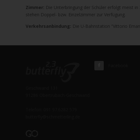
Zimmer:
Die Unterbringung der Schüler erfolgt meist i
stehen Doppel- bzw. Einzelzimmer zur Verfügung.
Verkehrsanbindung:
Die U-Bahnstation “Vittorio Emanu
Facebook
Geschwand 131
91286 Obertrubach-Geschwand
Telefon: 091 97.6282 579
butterfly@schmetterling.de