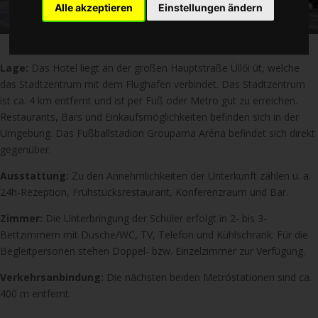
Alle akzeptieren
Einstellungen ändern
Lage:
Das Hotel liegt an der großen Hauptstraße Üllői út, welche
das Stadtzentrum mit dem Flughafen verbindet. Das Stadtzentrum
ist ca. 4 km entfernt und ist per Fuß oder Metro gut zu erreichen.
Restaurants, Bars und Einkaufsmöglichkeiten befinden sich in der
Umgebung. Das Fußballstadion Groupama Aréna befindet sich direkt
gegenüber.
Ausstattung:
Zu den Annehmlichkeiten der Unterkunft zählen u. a.
24h-Rezeption, Frühstücksrestaurant, Konferenzraum und Bar.
Zimmer:
Die Unterbringung der Schüler erfolgt in 2- bis 3-
Bettzimmern mit Dusche/WC, TV, Telefon und Kühlschrank. Für die
Begleitpersonen stehen Doppel- bzw. Einzelzimmer zur Verfügung.
Verkehrsanbindung:
Die nächsten beiden Metróstationen sind ca.
400 m entfernt.