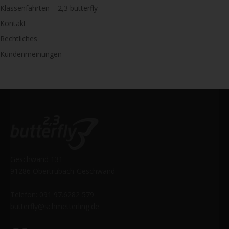
Klassenfahrten – 2,3 butterfly
Kontakt
Rechtliches
Kundenmeinungen
Geschwand 131
91286 Obertrubach-Geschwand
Telefon: 091 97.6282 579
butterfly@schmetterling.de