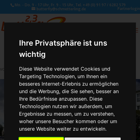
Mo. - Do. 9 - 17 Uhr, Fr. 9 - 15 Uhr, Tel. +49 (0) 91 97 / 6282 579
Partnerlogin
butterfly@schmetterling.de
0
ANFRAGE
Ihre Privatsphäre ist uns
wichtig
Diese Website verwendet Cookies und
von
Susan Naumann
|
Mai 14, 2023
Targeting Technologien, um Ihnen ein
besseres Internet-Erlebnis zu ermöglichen
und die Werbung, die Sie sehen, besser an
Ihre Bedürfnisse anzupassen. Diese
Technologien nutzen wir außerdem, um
Ergebnisse zu messen, um zu verstehen,
woher unsere Besucher kommen oder um
unsere Website weiter zu entwickeln.