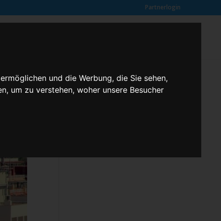
Partnerlogin
0
SUCHE
Kundenmeinungen
ANFRAGE
 ermöglichen und die Werbung, die Sie sehen,
en, um zu verstehen, woher unsere Besucher
Klassenfahrten – 2,3 butterfly
Kontakt
Rechtliches
Kundenmeinungen