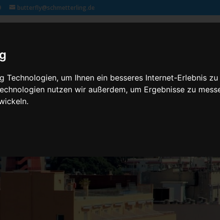
9
butterfly@schmetterling.de
Klassenfahrten – 2,3 butterfly
Kontakt
Rechtliches
ig
 Technologien, um Ihnen ein besseres Internet-Erlebnis zu
 Technologien nutzen wir außerdem, um Ergebnisse zu mess
wickeln.