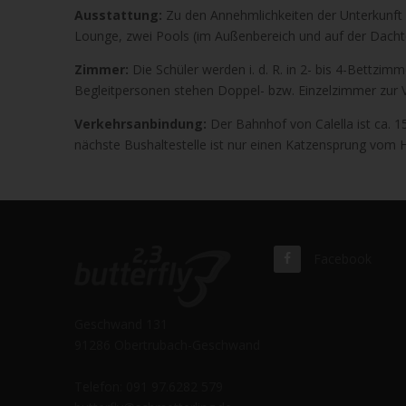
Ausstattung:
Zu den Annehmlichkeiten der Unterkunft z
Lounge, zwei Pools (im Außenbereich und auf der Dacht
Zimmer:
Die Schüler werden i. d. R. in 2- bis 4-Bettzi
Begleitpersonen stehen Doppel- bzw. Einzelzimmer zur 
Verkehrsanbindung:
Der Bahnhof von Calella ist ca. 1
nächste Bushaltestelle ist nur einen Katzensprung vom H
Facebook
Geschwand 131
91286 Obertrubach-Geschwand
Telefon: 091 97.6282 579