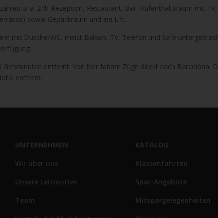
ählen u. a. 24h-Rezeption, Restaurant, Bar, Aufenthaltsraum mit TV,
errasse) sowie Gepäckraum und ein Lift.
mmern mit Dusche/WC, meist Balkon, TV, Telefon und Safe untergebrac
Verfügung.
5 Gehminuten entfernt. Von hier fahren Züge direkt nach Barcelona. D
otel entfernt.
UNTERNEHMEN
KATALOG
Wir über uns
Klassenfahrten
Unsere Leitmotive
Spar-Angebote
Team
Mitspargelegenheiten