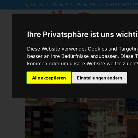
Mo. - Do. 9 - 17 Uhr, Fr. 9 - 15 Uhr, Tel. +49 (0) 91 97 / 6282 57
Ihre Privatsphäre ist uns wicht
Diese Website verwendet Cookies und Targeting
besser an Ihre Bedürfnisse anzupassen. Diese
von
Schmetterling Administrator
|
Juli 27, 2017
kommen oder um unsere Website weiter zu ent
Alle akzeptieren
Einstellungen ändern