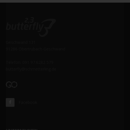
Geschwand 131
91286 Obertrubach-Geschwand
Telefon: 091 97.6282 579
butterfly@schmetterling.de
Facebook