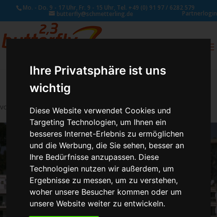
Mo. - Do. 9 - 17 Uhr, Fr. 9 - 15 Uhr, Tel. +49 (0) 91 97 / 6282 579
Partnerlogin
butterfly@schmetterling.de
0
ANFRAGE
Ihre Privatsphäre ist uns
wichtig
von
Schmetterling Administrator
|
Juli 27, 2017
Diese Website verwendet Cookies und
Targeting Technologien, um Ihnen ein
besseres Internet-Erlebnis zu ermöglichen
und die Werbung, die Sie sehen, besser an
Ihre Bedürfnisse anzupassen. Diese
Technologien nutzen wir außerdem, um
Ergebnisse zu messen, um zu verstehen,
woher unsere Besucher kommen oder um
unsere Website weiter zu entwickeln.