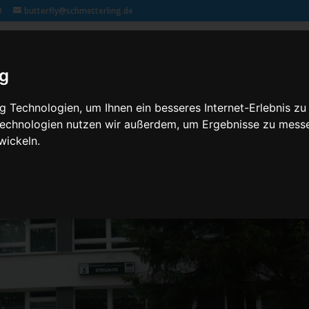
9
butterfly@schmetterling.de
Klassenfahrten – 2,3 butterfly
Kontakt
Rechtliches
ig
 Technologien, um Ihnen ein besseres Internet-Erlebnis zu
 Technologien nutzen wir außerdem, um Ergebnisse zu mess
wickeln.