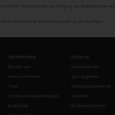
 Dusche/WC und Küchenzeile zur Verfügung. Die Begleitpersonen wer
. 100 m, die nächste Straßenbahnhaltestelle ca. 600 m entfernt.
UNTERNEHMEN
KATALOG
Wir über uns
Klassenfahrten
Unsere Leitmotive
Spar-Angebote
Team
Mitspargelegenheiten
Vorteile & Inklusivleistungen
Skireisen
Ausbildung
Blacklisted Airlines