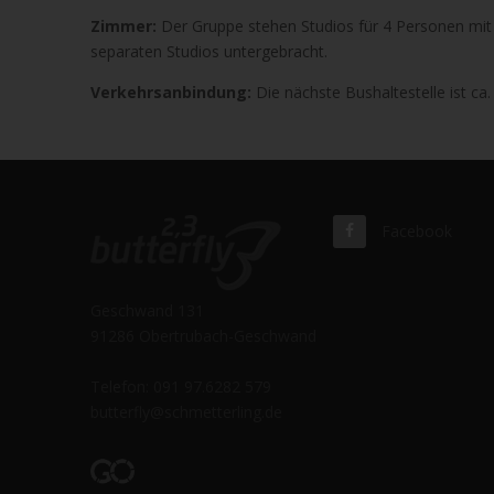
Zimmer:
Der Gruppe stehen Studios für 4 Personen mit
separaten Studios untergebracht.
Verkehrsanbindung:
Die nächste Bushaltestelle ist ca
Facebook
Geschwand 131
91286 Obertrubach-Geschwand
Telefon: 091 97.6282 579
butterfly@schmetterling.de