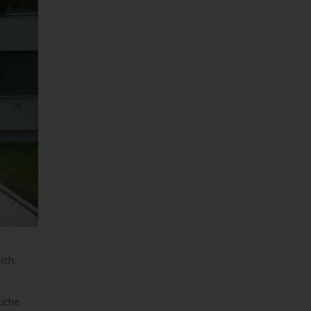
ich
üche.