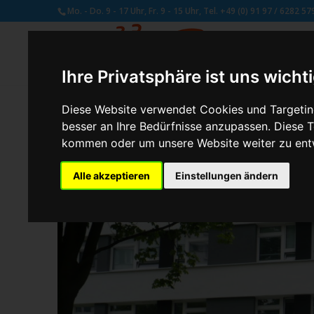
Mo. - Do. 9 - 17 Uhr, Fr. 9 - 15 Uhr, Tel. +49 (0) 91 97 / 6282 57
Ihre Privatsphäre ist uns wicht
Diese Website verwendet Cookies und Targeting
besser an Ihre Bedürfnisse anzupassen. Diese
von
Schmetterling Administrator
|
Juli 31, 2017
kommen oder um unsere Website weiter zu ent
Alle akzeptieren
Einstellungen ändern