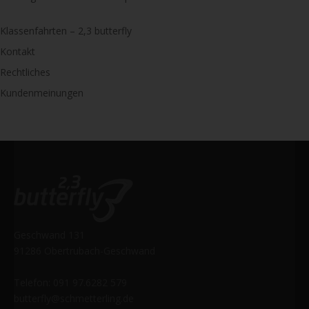
Klassenfahrten – 2,3 butterfly
Kontakt
Rechtliches
Kundenmeinungen
Geschwand 131
91286 Obertrubach-Geschwand
Telefon: 091 97.6282 579
butterfly@schmetterling.de