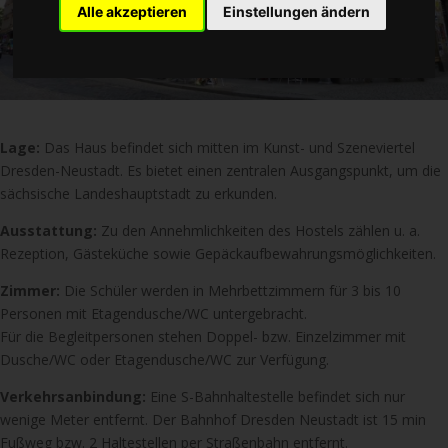
Alle akzeptieren
Einstellungen ändern
Lage:
Das Haus befindet sich mitten im Kunst- und Szeneviertel
Dresden-Neustadt. Es bietet einen zentralen Ausgangspunkt, um die
sächsische Landeshauptstadt zu erkunden.
Ausstattung:
Zu den Annehmlichkeiten des Hostels zählen u. a.
Rezeption, Gästeküche sowie Gepäckaufbewahrungsmöglichkeiten.
Zimmer:
Die Schüler werden in Mehrbettzimmern für 3 bis 10
Personen mit Etagendusche/WC untergebracht.
Für die Begleitpersonen stehen Doppel- bzw. Einzelzimmer mit
Dusche/WC oder Etagendusche/WC zur Verfügung.
Verkehrsanbindung:
Eine S-Bahnhaltestelle befindet sich nur
wenige Meter entfernt. Der Bahnhof Dresden Neustadt ist 15 min
Fußweg bzw. 2 Haltestellen per Straßenbahn entfernt.