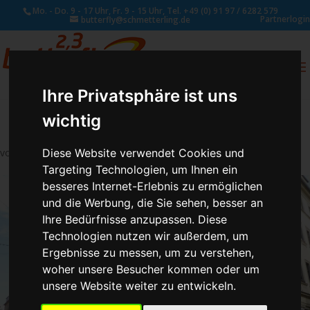
Mo. - Do. 9 - 17 Uhr, Fr. 9 - 15 Uhr, Tel. +49 (0) 91 97 / 6282 579
Partnerlogin
butterfly@schmetterling.de
0
ANFRAGE
Ihre Privatsphäre ist uns
wichtig
Diese Website verwendet Cookies und
von
Susan Naumann
|
Jan. 18, 2018
Targeting Technologien, um Ihnen ein
besseres Internet-Erlebnis zu ermöglichen
und die Werbung, die Sie sehen, besser an
Ihre Bedürfnisse anzupassen. Diese
Technologien nutzen wir außerdem, um
Ergebnisse zu messen, um zu verstehen,
woher unsere Besucher kommen oder um
unsere Website weiter zu entwickeln.