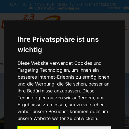
Mo. - Do. 9 - 17 Uhr, Fr. 9 - 15 Uhr, Tel. +49 (0) 91 97 / 6282 579
Partnerlogin
butterfly@schmetterling.de
0
ANFRAGE
Ihre Privatsphäre ist uns
wichtig
Diese Website verwendet Cookies und
von
Schmetterling Administrator
|
Aug. 4, 2017
Targeting Technologien, um Ihnen ein
besseres Internet-Erlebnis zu ermöglichen
und die Werbung, die Sie sehen, besser an
Ihre Bedürfnisse anzupassen. Diese
Technologien nutzen wir außerdem, um
Ergebnisse zu messen, um zu verstehen,
woher unsere Besucher kommen oder um
unsere Website weiter zu entwickeln.