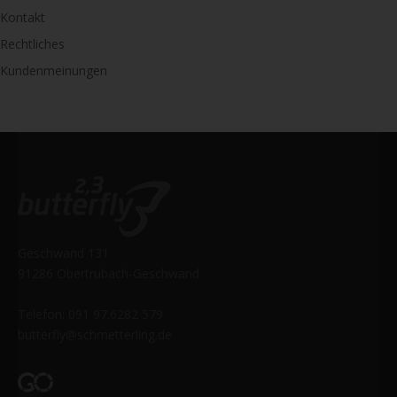
Kontakt
Rechtliches
Kundenmeinungen
Geschwand 131
91286 Obertrubach-Geschwand
Telefon: 091 97.6282 579
butterfly@schmetterling.de