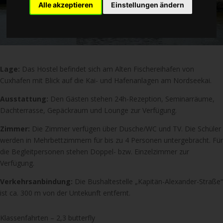
Alle akzeptieren
Einstellungen ändern
Lage:
Das Hostel befindet sich am Alten Fischereihafen von
Cuxhafen mit Blick auf die Kai- und Hafenanlagen am Nordseekai.
Ausstattung:
Den Gästen stehen 24h-Rezeption, Seminarräume,
Dachterrasse, Gepäckraum und Lounge zur Verfügung.
Zimmer:
Die Zimmer verfügen über Dusche/WC und TV. Die Schüler
werden in Mehrbettzimmern für bis zu 4 Personen untergebracht. Für
die Begleitpersonen stehen Doppel- bzw. Einzelzimmer zur
Verfügung.
Verkehrsanbindung:
Die Bushaltestelle „Kapitän-Alexander-Straße“
ist ca. 300 m von der Untekunft entfernt.
Klassenfahrten – 2,3 butterfly