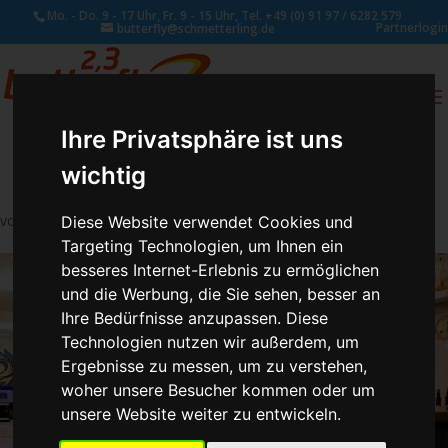
Mo. - Do. 9 - 17 Uhr, Fr. 9 - 15 Uhr, Tel. +49 (0) 91 97 / 6282 579
Partnerlogin
butterfly@schmetterling.de
0
ANFRAGE
Ihre Privatsphäre ist uns
wichtig
von
Schmetterling Administrator
|
Aug. 2, 2017
Diese Website verwendet Cookies und
Targeting Technologien, um Ihnen ein
besseres Internet-Erlebnis zu ermöglichen
und die Werbung, die Sie sehen, besser an
Ihre Bedürfnisse anzupassen. Diese
Technologien nutzen wir außerdem, um
Ergebnisse zu messen, um zu verstehen,
woher unsere Besucher kommen oder um
unsere Website weiter zu entwickeln.