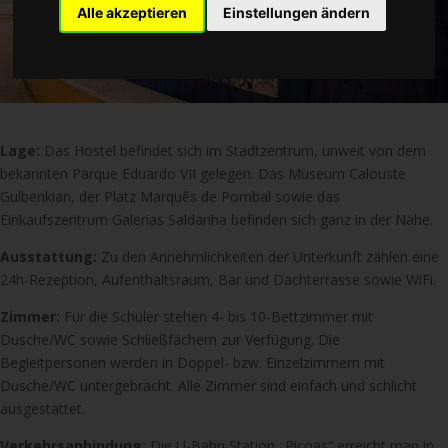
Alle akzeptieren
Einstellungen ändern
Lage:
Das Hostel befindet sich im Stadtzentrum, unweit von dem
bekannten Parque Eduardo VII gelegen. Das Museum Calouste
Gulbenkian, der Platz Marquês de Pombal sowie das
Einkaufszentrum Galerias Saldanha befinden sich ganz in der Nähe.
Ausstattung:
Zu den Annehmlichkeiten der Unterkunft zählen eine
24h-Rezeption, Aufenthaltsraum, Bar und Dachterrasse sowie WiFi.
Zimmer:
Für die Schüler stehen 4- bis 10-Bettzimmer mit
Dusche/WC sowie Schließfächern zur Verfügung. Die
Begleitpersonen werden in Doppel- bzw. Einzelzimmern mit
Dusche/WC untergebracht. Alle Zimmer sind einfach und schlicht
ausgestattet.
Verkehrsanbindung:
Die U-Bahn Station „Picoas“ erreicht man in