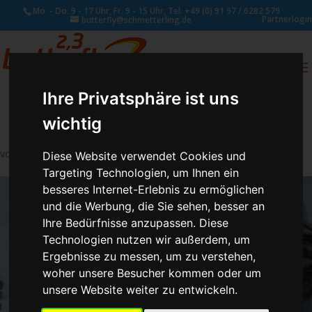
Mo. - Do. 9 - 17 Uhr, Fr. 9 - 15 Uhr, Tel. +49 (0) 91 97 / 6282 579
Partnerlogin
butterfly@schmetterling.de
0
ANFRAGE
Ihre Privatsphäre ist uns
wichtig
von
Susan Naumann
|
Juni 2, 2026
Diese Website verwendet Cookies und
Targeting Technologien, um Ihnen ein
besseres Internet-Erlebnis zu ermöglichen
und die Werbung, die Sie sehen, besser an
Ihre Bedürfnisse anzupassen. Diese
Technologien nutzen wir außerdem, um
Ergebnisse zu messen, um zu verstehen,
woher unsere Besucher kommen oder um
unsere Website weiter zu entwickeln.