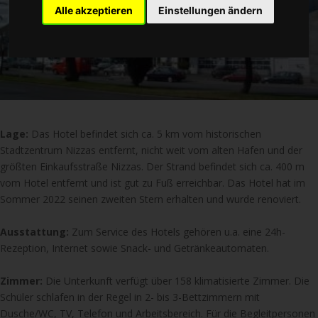
Alle akzeptieren
Einstellungen ändern
Lage:
Das Hotel befindet sich ca. 5 km vom historischen
Stadtzentrum Nizzas entfernt, nicht weit vom alten Hafen und der
größten Einkaufsstraße Nizzas. Der Strand befindet sich ca. 400 m
vom Hotel entfernt und ist gut zu Fuß erreichbar. Das Hotel hat im
Sommer 2022 seinen zweiten Stern erhalten und wurde renoviert.
Ausstattung:
Zum Service des Hotels gehören u.a. eine 24h-
Rezeption, Internet sowie Snack- und Getränkeautomaten.
Zimmer:
Die Unterkunft verfügt über 158 klimatisierte Zimmer. Die
Schüler schlafen in der Regel in 2- bis 3-Bettzimmern mit
Dusche/WC, TV, Telefon und Arbeitsbereich. Für die Begleitpersonen