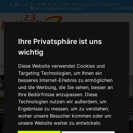
Mo. - Do. 9 - 17 Uhr, Fr. 9 - 15 Uhr, Tel. +49 (0) 91 97 / 6282 579
Partnerlogin
butterfly@schmetterling.de
0
ANFRAGE
Ihre Privatsphäre ist uns
wichtig
von
Susan Naumann
|
Juli 16, 2019
Diese Website verwendet Cookies und
Targeting Technologien, um Ihnen ein
besseres Internet-Erlebnis zu ermöglichen
und die Werbung, die Sie sehen, besser an
Ihre Bedürfnisse anzupassen. Diese
Technologien nutzen wir außerdem, um
Ergebnisse zu messen, um zu verstehen,
woher unsere Besucher kommen oder um
unsere Website weiter zu entwickeln.