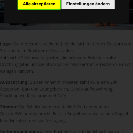
Alle akzeptieren
Einstellungen ändern
Lage:
Die moderne Unterkunft befindet sich mitten im Zentrum von
Stockholm im Stadtviertel Vasastaden.
Zahlreiche Sehenswürdigkeiten, die bekannte Einkaufsstraße
Drottninggatan und die Stockholmer Wasserfront erreichen Sie nach
wenigen Minuten.
Ausstattung:
Zu den Annehmlichkeiten zählen u.a. eine 24h-
Rezeption, Bar- und Loungebereich, Gepäckaufbewahrung,
Snackbar, ein Restaurant und Café.
Zimmer:
Die Schüler werden in 4- bis 6-Bettzimmern mit
Dusche/WC untergebracht. Für die Begleitpersonen stehen Doppel-
bzw. Einzelzimmern zur Verfügung.
Verkehrsanbindung:
Eine Bushaltestelle befindet sich nur ca. 2