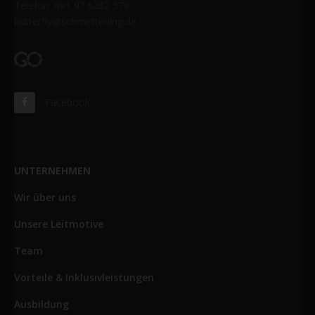
Telefon: 091 97.6282 579
butterfly@schmetterling.de
Facebook
UNTERNEHMEN
Wir über uns
Unsere Leitmotive
Team
Vorteile & Inklusivleistungen
Ausbildung