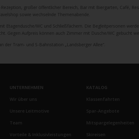
Rezeption, großer öffentlicher Bereich, Bar mit Biergarten, Café, Res
 Travelshop sowie wechselnde Themenabende.
it Etagendusche/WC und Schließfächern. Die Begleitpersonen werde
cht. Gegen Aufpreis können auch Zimmer mit Dusche/WC gebucht we
 an der Tram- und S-Bahnstation „Landsberger Allee”.
UNTERNEHMEN
KATALOG
Wir über uns
Klassenfahrten
Unsere Leitmotive
Spar-Angebote
Team
Mitspargelegenheiten
Vorteile & Inklusivleistungen
Skireisen