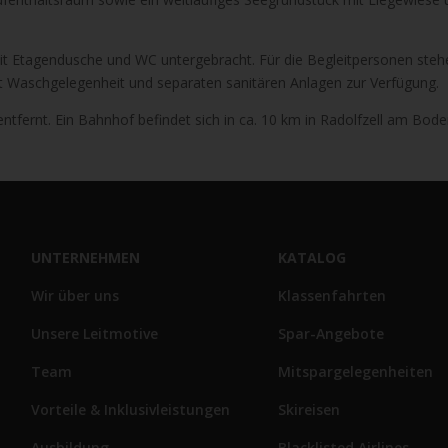
it Etagendusche und WC untergebracht. Für die Begleitpersonen steh
it Waschgelegenheit und separaten sanitären Anlagen zur Verfügung.
entfernt. Ein Bahnhof befindet sich in ca. 10 km in Radolfzell am Bod
UNTERNEHMEN
KATALOG
Wir über uns
Klassenfahrten
Unsere Leitmotive
Spar-Angebote
Team
Mitspargelegenheiten
Vorteile & Inklusivleistungen
Skireisen
Ausbildung
Blacklisted Airlines