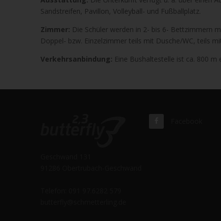
Sandstreifen, Pavillon, Volleyball- und Fußballplatz.
Zimmer:
Die Schüler werden in 2- bis 6- Bettzimmern m
Doppel- bzw. Einzelzimmer teils mit Dusche/WC, teils m
Verkehrsanbindung:
Eine Bushaltestelle ist ca. 800 m 
Facebook
Geschwand 131
91286 Obertrubach-Geschwand
Telefon: 091 97.6282 579
butterfly@schmetterling.de