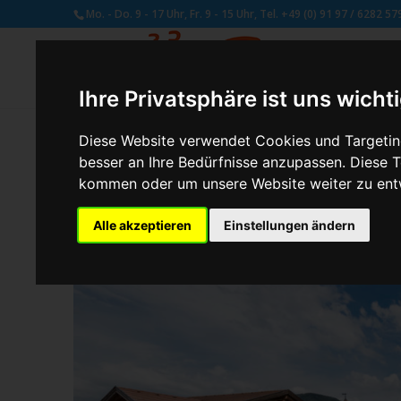
Mo. - Do. 9 - 17 Uhr, Fr. 9 - 15 Uhr, Tel. +49 (0) 91 97 / 6282 57
Ihre Privatsphäre ist uns wicht
Diese Website verwendet Cookies und Targeting
besser an Ihre Bedürfnisse anzupassen. Diese
von
Schmetterling Administrator
|
Aug. 3, 2017
kommen oder um unsere Website weiter zu ent
Alle akzeptieren
Einstellungen ändern