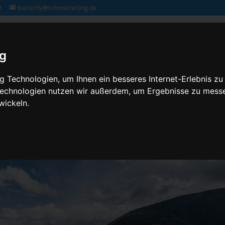
9
butterfly@schmetterling.de
Klassenfahrten – 2,3 butterfly
Kontakt
Rechtliches
ig
 Technologien, um Ihnen ein besseres Internet-Erlebnis zu
 Technologien nutzen wir außerdem, um Ergebnisse zu mess
wickeln.