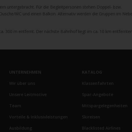
mmern untergebracht. Für die Begleitpersonen stehen Doppel- bzw.
 Dusche/WC und einen Balkon. Alternativ werden die Gruppen im Neb
ca. 300 m entfernt. Der nächste Bahnhof liegt im ca. 10 km entfernten
UNTERNEHMEN
KATALOG
Wir über uns
Klassenfahrten
Unsere Leitmotive
Spar-Angebote
Team
Mitspargelegenheiten
Vorteile & Inklusivleistungen
Skireisen
Ausbildung
Blacklisted Airlines