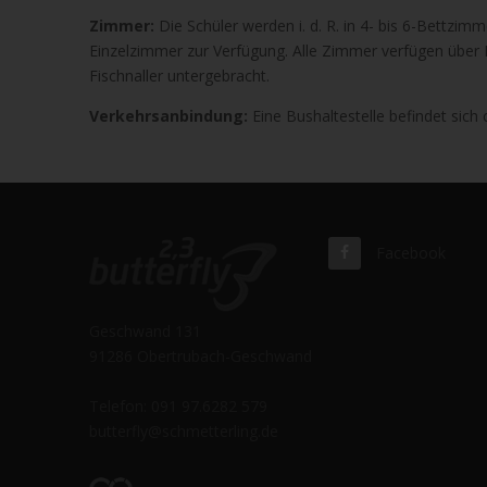
Zimmer:
Die Schüler werden i. d. R. in 4- bis 6-Bettzi
Einzelzimmer zur Verfügung. Alle Zimmer verfügen über
Fischnaller untergebracht.
Verkehrsanbindung:
Eine Bushaltestelle befindet sich 
Facebook
Geschwand 131
91286 Obertrubach-Geschwand
Telefon: 091 97.6282 579
butterfly@schmetterling.de