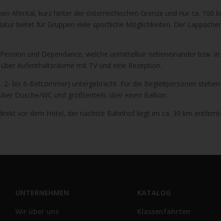
en Ahrntal, kurz hinter der österreichischen Grenze und nur ca. 100 
Natur bietet für Gruppen viele sportliche Möglichkeiten. Der Lappacher
 Pension und Dependance, welche unmittelbar nebeneinander bzw. in
a. über Aufenthaltsräume mit TV und eine Rezeption.
. 2- bis 6-Bettzimmer) untergebracht. Für die Begleitpersonen stehe
 über Dusche/WC und größtenteils über einen Balkon.
 direkt vor dem Hotel, der nächste Bahnhof liegt im ca. 30 km entfern
UNTERNEHMEN
KATALOG
Wir über uns
Klassenfahrten