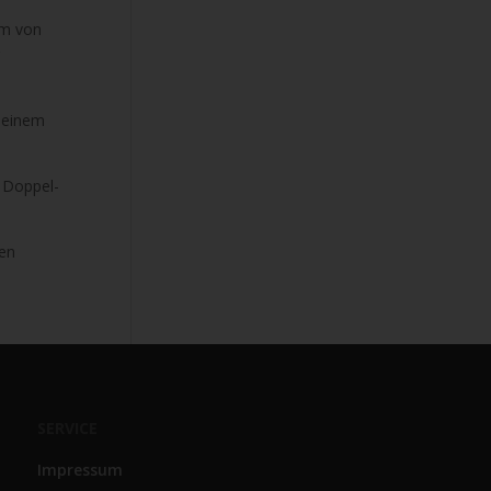
km von
 einem
n Doppel-
ten
SERVICE
Impressum