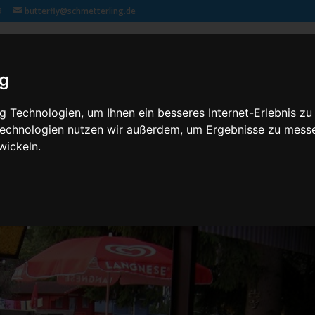
9
butterfly@schmetterling.de
Klassenfahrten – 2,3 butterfly
Kontakt
Rechtliches
ig
 Technologien, um Ihnen ein besseres Internet-Erlebnis zu
 Technologien nutzen wir außerdem, um Ergebnisse zu mess
wickeln.