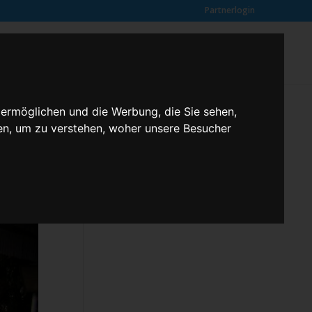
Partnerlogin
0
SUCHE
Kundenmeinungen
ANFRAGE
 ermöglichen und die Werbung, die Sie sehen,
en, um zu verstehen, woher unsere Besucher
Klassenfahrten – 2,3 butterfly
Kontakt
Rechtliches
Kundenmeinungen