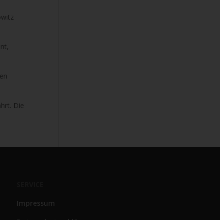
owitz
nt,
den
hrt. Die
SERVICE
Impressum