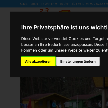
Mo. - Do. 9 - 17 Uhr, Fr. 9 - 15 Uhr, Tel. +49 (0) 91 97 / 6282 57
Ihre Privatsphäre ist uns wicht
Diese Website verwendet Cookies und Targeting
besser an Ihre Bedürfnisse anzupassen. Diese
von
Susan Naumann
|
Okt. 9, 2017
kommen oder um unsere Website weiter zu ent
Alle akzeptieren
Einstellungen ändern