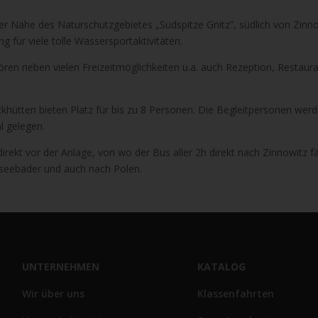
er Nähe des Naturschutzgebietes „Südspitze Gnitz”, südlich von Zinn
für viele tolle Wassersportaktivitäten.
en neben vielen Freizeitmöglichkeiten u.a. auch Rezeption, Restaura
khütten bieten Platz für bis zu 8 Personen. Die Begleitpersonen wer
l gelegen.
direkt vor der Anlage, von wo der Bus aller 2h direkt nach Zinnowitz fä
seebäder und auch nach Polen.
UNTERNEHMEN
KATALOG
Wir über uns
Klassenfahrten