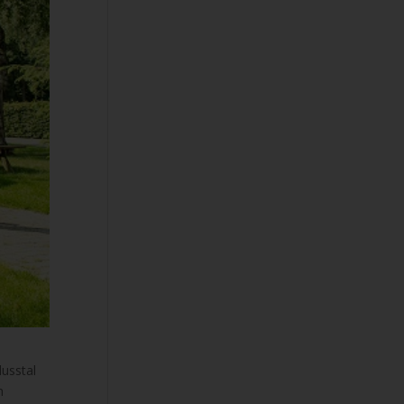
lusstal
n