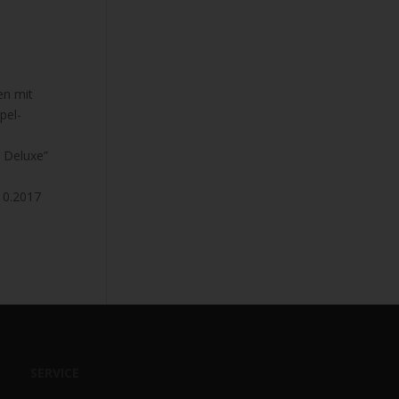
en mit
pel-
m Deluxe”
10.2017
SERVICE