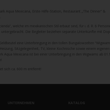
ark Aqua Mexicana, Erste-Hilfe-Station, Restaurant „The Dinner“ &
.
nda”, welche im mexikanischen Stil erbaut sind, für i. d. R. 6 Person
ntergebracht. Die Begleiter beziehen separate Unterkünfte mit Dop
 Geldbeutel eine Unterbringung in den tollen Bungalowzelten “Wigwa
 Heizung, Sitzgelegenheit, TV, kleine Kochnische sowie einem eigenen
park Aqua Mexicana ist bei einer Unterbringung in den Wigwams ab 01.
n!
t sich ca. 600 m entfernt!
UNTERNEHMEN
KATALOG