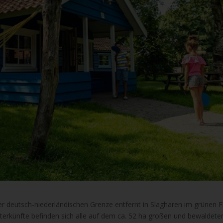
er deutsch-niederländischen Grenze entfernt in Slagharen im grünen F
terkünfte befinden sich alle auf dem ca. 52 ha großen und bewaldete