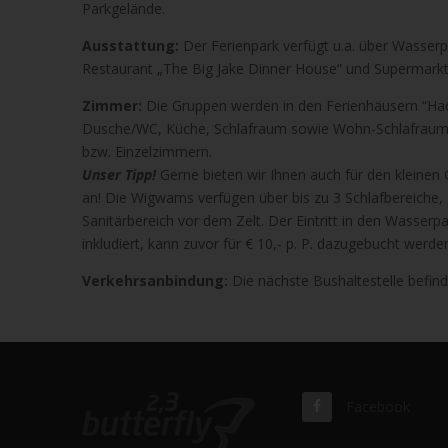
Parkgelände.
Ausstattung:
Der Ferienpark verfügt u.a. über Wasserp
Restaurant „The Big Jake Dinner House“ und Supermarkt
Zimmer:
Die Gruppen werden in den Ferienhäusern “Hacie
Dusche/WC, Küche, Schlafraum sowie Wohn-Schlafraum u
bzw. Einzelzimmern.
Unser Tipp!
Gerne bieten wir Ihnen auch für den kleinen
an! Die Wigwams verfügen über bis zu 3 Schlafbereiche,
Sanitärbereich vor dem Zelt. Der Eintritt in den Wasser
inkludiert, kann zuvor für € 10,- p. P. dazugebucht werde
Verkehrsanbindung:
Die nächste Bushaltestelle befinde
Facebook