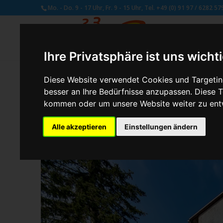
Mo. - Do. 9 - 17 Uhr, Fr. 9 - 15 Uhr, Tel. +49 (0) 91 97 / 6282 57
Ihre Privatsphäre ist uns wicht
Diese Website verwendet Cookies und Targeting
besser an Ihre Bedürfnisse anzupassen. Diese
von
Susan Naumann
|
Okt. 6, 2020
kommen oder um unsere Website weiter zu ent
Alle akzeptieren
Einstellungen ändern