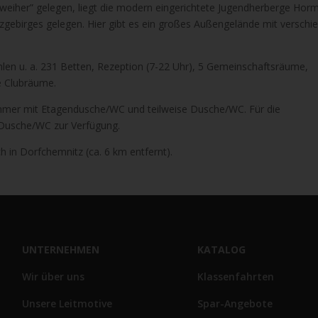
eiher” gelegen, liegt die modern eingerichtete Jugendherberge Hor
rzgebirges gelegen. Hier gibt es ein großes Außengelände mit versch
en u. a. 231 Betten, Rezeption (7-22 Uhr), 5 Gemeinschaftsräume,
ie Clubräume.
mmer mit Etagendusche/WC und teilweise Dusche/WC. Für die
 Dusche/WC zur Verfügung.
 in Dorfchemnitz (ca. 6 km entfernt).
UNTERNEHMEN
KATALOG
Wir über uns
Klassenfahrten
Unsere Leitmotive
Spar-Angebote