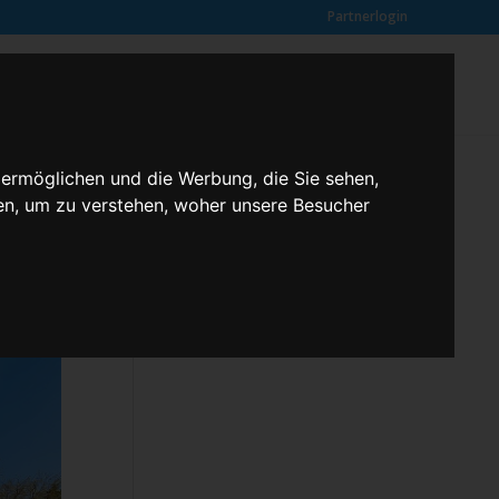
Partnerlogin
0
SUCHE
Kundenmeinungen
ANFRAGE
 ermöglichen und die Werbung, die Sie sehen,
en, um zu verstehen, woher unsere Besucher
Klassenfahrten – 2,3 butterfly
Kontakt
Rechtliches
Kundenmeinungen