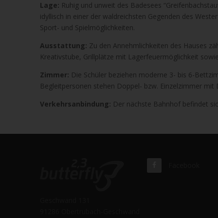
Lage:
Ruhig und unweit des Badesees “Greifenbachstauw
idyllisch in einer der waldreichsten Gegenden des Weste
Sport- und Spielmöglichkeiten.
Ausstattung:
Zu den Annehmlichkeiten des Hauses zähl
Kreativstube, Grillplätze mit Lagerfeuermöglichkeit sow
Zimmer:
Die Schüler beziehen moderne 3- bis 6-Bettzi
Begleitpersonen stehen Doppel- bzw. Einzelzimmer mit
Verkehrsanbindung:
Der nächste Bahnhof befindet sich
Facebook
Geschwand 131
91286 Obertrubach-Geschwand