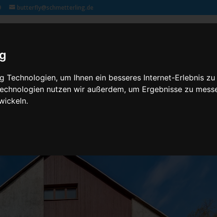
9
butterfly@schmetterling.de
Klassenfahrten – 2,3 butterfly
Kontakt
Rechtliches
ig
 Technologien, um Ihnen ein besseres Internet-Erlebnis zu
 Technologien nutzen wir außerdem, um Ergebnisse zu mess
wickeln.