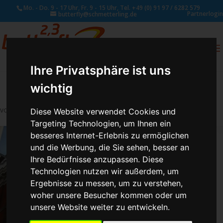
Mo. - Do. 9 - 17 Uhr, Fr. 9 - 15 Uhr, Tel. +49 (0) 91 97 / 6282 579
Partnerlogin
butterfly@schmetterling.de
0
ANFRAGE
Ihre Privatsphäre ist uns
wichtig
von
Schmetterling Administrator
|
Aug. 3, 2017
Diese Website verwendet Cookies und
Targeting Technologien, um Ihnen ein
besseres Internet-Erlebnis zu ermöglichen
und die Werbung, die Sie sehen, besser an
Ihre Bedürfnisse anzupassen. Diese
Technologien nutzen wir außerdem, um
Ergebnisse zu messen, um zu verstehen,
woher unsere Besucher kommen oder um
unsere Website weiter zu entwickeln.