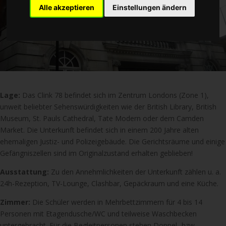
Alle akzeptieren
Einstellungen ändern
Lage:
Das Clink 78 befindet sich im Zentrum Londons (Zone 1),
unweit beliebter Sehenswürdigkeiten wie der British Library, British
Museum, St. Pauls Cathedral, Tate Modern oder dem Camden
Market. Die Unterkunft befindet sich in einem 200 Jahre alten
ehemaligen Justiz- und Polizeigebäude. Die Gerichtsräume und einige
Gefängniszellen sind im Originalzustand erhalten geblieben!
Ausstattung:
Zu den Annehmlichkeiten der Unterkunft zählen u. a.
24h-Rezeption, TV-Lounge, Clashbar, Gepäckraum und eine Küche.
Zimmer:
Die Schüler werden in Mehrbettzimmern für 4 bis 14
Personen mit Etagendusche/WC und teilweise Waschbecken
untergebracht. Für die Begleitpersonen stehen Doppel- bzw.