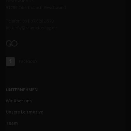
Geschwand 131
91286 Obertrubach-Geschwand
Telefon: 091 97.6282 579
butterfly@schmetterling.de
Facebook
UNTERNEHMEN
Wir über uns
Unsere Leitmotive
Team